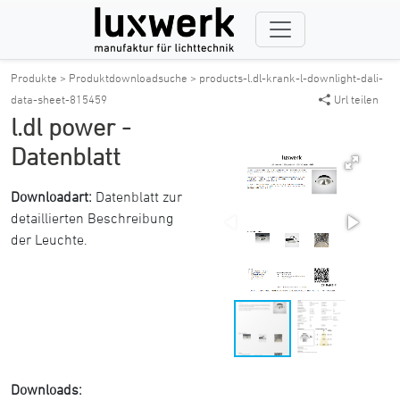
Produkte >
Produktdownloadsuche >
products-l.dl-krank-l-downlight-dali-
data-sheet-815459
Url teilen
l.dl power -
Datenblatt
Downloadart:
Datenblatt zur
detaillierten Beschreibung
der Leuchte.
Downloads: