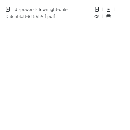
l.dl-power-l-downlight-dali-
|
|
Datenblatt-815459 [.pdf]
|