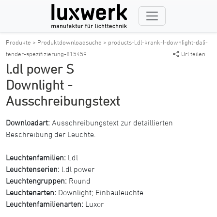
Produkte >
Produktdownloadsuche >
products-l.dl-krank-l-downlight-dali-
tender-spezifizierung-815459
Url teilen
l.dl power S
Downlight -
Ausschreibungstext
Downloadart:
Ausschreibungstext zur detaillierten
Beschreibung der Leuchte.
Leuchtenfamilien:
l.dl
Leuchtenserien:
l.dl power
Leuchtengruppen:
Round
Leuchtenarten:
Downlight
;
Einbauleuchte
Leuchtenfamilienarten:
Luxor