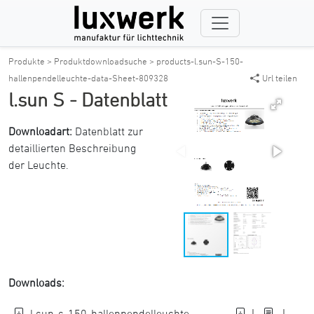
Produkte >
Produktdownloadsuche >
products-l.sun-S-150-
hallenpendelleuchte-data-Sheet-809328
Url teilen
l.sun S - Datenblatt
Downloadart:
Datenblatt zur
detaillierten Beschreibung
der Leuchte.
Downloads:
l.sun-s-150-hallenpendelleuchte-
|
|