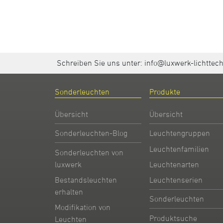
Schreiben Sie uns unter:
info@luxwerk-lichttec
Sonderleuchten
Produkte
Übersicht
Übersicht
Sonderleuchten-Blog
Leuchtengruppen
Leuchtenfamilien
Sonderleuchten von
Leuchtenarten
luxwerk
Leuchtenserien
Bestandsleuchten
erhalten
Sonderleuchten
Modifikation von
Produktsuche
Leuchten