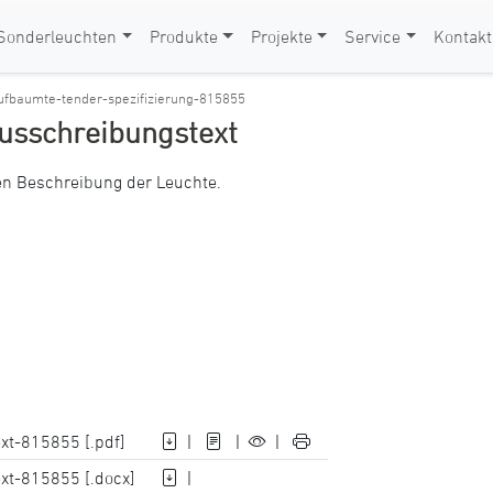
Sonderleuchten
Produkte
Projekte
Service
Kontakt
aufbaumte-tender-spezifizierung-815855
Ausschreibungstext
ten Beschreibung der Leuchte.
xt-815855 [.pdf]
|
|
|
xt-815855 [.docx]
|