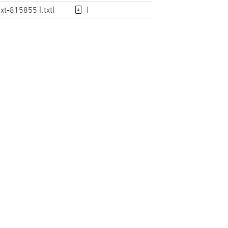
xt-815855 [.txt]
|