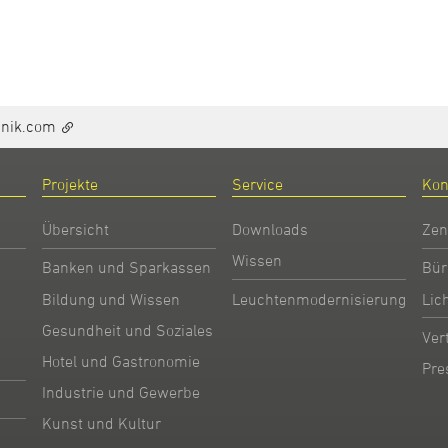
hnik.com
Projekte
Service
Kon
Übersicht
Downloads
Zen
Wissen
Banken und Sparkassen
Bür
Bildung und Wissen
Leuchtenmodernisierung
Lic
Gesundheit und Soziales
Ver
Hotel und Gastronomie
Pre
Industrie und Gewerbe
Kunst und Kultur