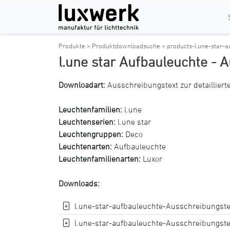
Produkte >
Produktdownloadsuche >
products-l.une-star-
l.une star Aufbauleuchte - 
Downloadart:
Ausschreibungstext zur detaillier
Leuchtenfamilien:
l.une
Leuchtenserien:
l.une star
Leuchtengruppen:
Deco
Leuchtenarten:
Aufbauleuchte
Leuchtenfamilienarten:
Luxor
Downloads:
l.une-star-aufbauleuchte-Ausschreibungste
l.une-star-aufbauleuchte-Ausschreibungste