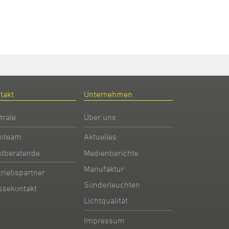
takt
Unternehmen
trale
Über uns
oteam
Aktuelles
htberatende
Medienberichte
Manufaktur
triebspartner
Sonderleuchten
ssekontakt
Lichtqualität
Impressum