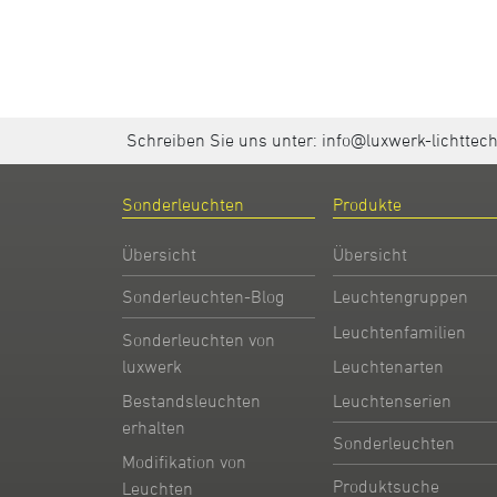
Schreiben Sie uns unter:
info@luxwerk-lichttec
Sonderleuchten
Produkte
Übersicht
Übersicht
Sonderleuchten-Blog
Leuchtengruppen
Leuchtenfamilien
Sonderleuchten von
Leuchtenarten
luxwerk
Leuchtenserien
Bestandsleuchten
erhalten
Sonderleuchten
Modifikation von
Produktsuche
Leuchten