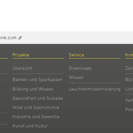
hnik.com
Projekte
Service
Kon
Übersicht
Downloads
Zen
Wissen
Banken und Sparkassen
Bür
Bildung und Wissen
Leuchtenmodernisierung
Lic
Gesundheit und Soziales
Ver
Hotel und Gastronomie
Pre
Industrie und Gewerbe
Kunst und Kultur