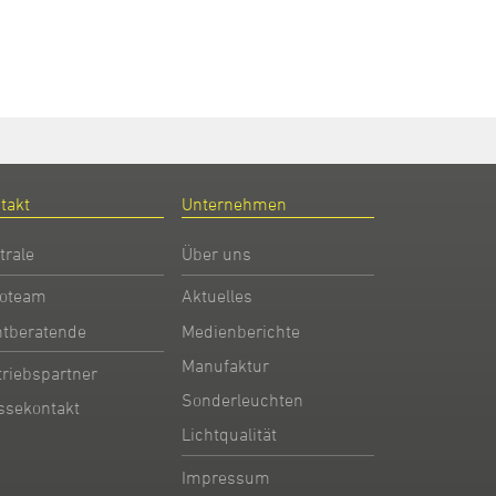
takt
Unternehmen
trale
Über uns
oteam
Aktuelles
htberatende
Medienberichte
Manufaktur
triebspartner
Sonderleuchten
ssekontakt
Lichtqualität
Impressum