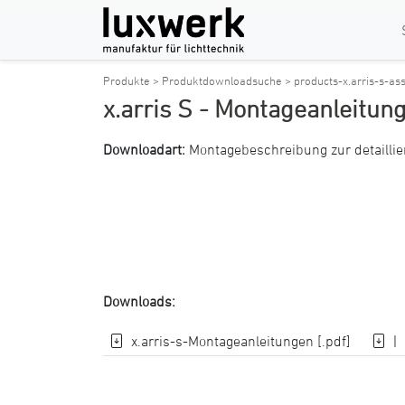
Produkte >
Produktdownloadsuche >
products-x.arris-s-as
x.arris S - Montageanleitun
Downloadart:
Montagebeschreibung zur detaillie
Downloads:
x.arris-s-Montageanleitungen [.pdf]
|