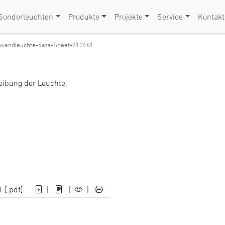
Sonderleuchten
Produkte
Projekte
Service
Kontakt
-wandleuchte-data-Sheet-812461
reibung der Leuchte.
 [.pdf]
|
|
|