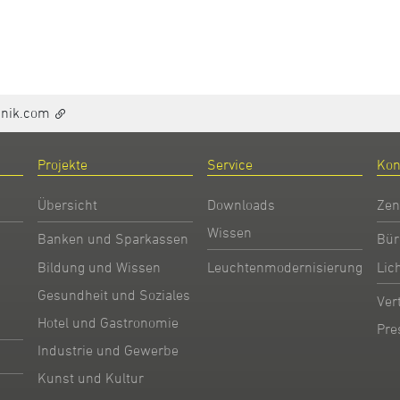
hnik.com
Projekte
Service
Kon
Übersicht
Downloads
Zen
Wissen
Banken und Sparkassen
Bür
Bildung und Wissen
Leuchtenmodernisierung
Lic
Gesundheit und Soziales
Ver
Hotel und Gastronomie
Pre
Industrie und Gewerbe
Kunst und Kultur