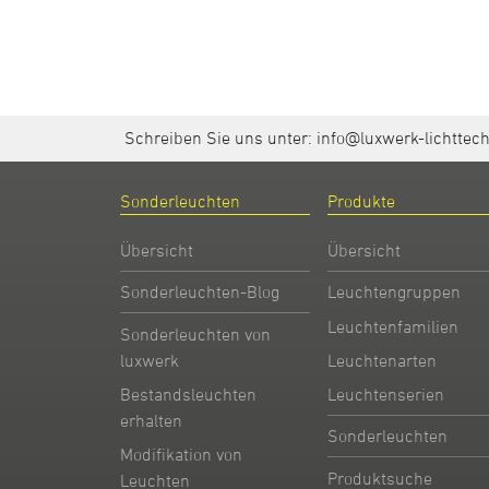
Schreiben Sie uns unter:
info@luxwerk-lichttec
Sonderleuchten
Produkte
Übersicht
Übersicht
Sonderleuchten-Blog
Leuchtengruppen
Leuchtenfamilien
Sonderleuchten von
Leuchtenarten
luxwerk
Leuchtenserien
Bestandsleuchten
erhalten
Sonderleuchten
Modifikation von
Produktsuche
Leuchten