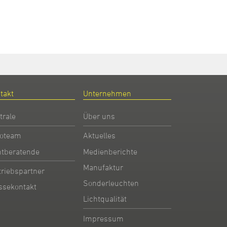
takt
Unternehmen
trale
Über uns
oteam
Aktuelles
htberatende
Medienberichte
Manufaktur
triebspartner
Sonderleuchten
ssekontakt
Lichtqualität
Impressum