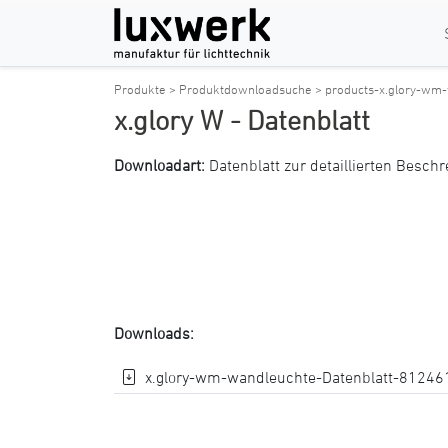
Produkte >
Produktdownloadsuche >
products-x.glory-wm
x.glory W - Datenblatt
Downloadart:
Datenblatt zur detaillierten Besch
Downloads:
x.glory-wm-wandleuchte-Datenblatt-812461