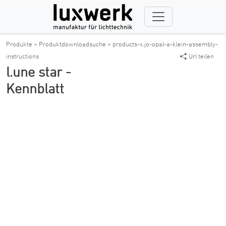
Produkte >
Produktdownloadsuche >
products-x.jo-opal-a-klein-assembly-
instructions
Url teilen
l.une star -
Kennblatt