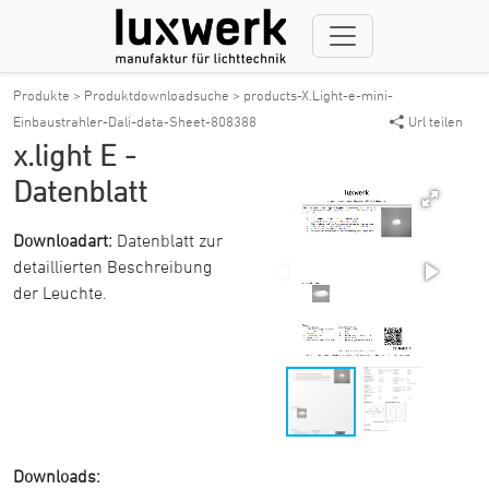
Produkte >
Produktdownloadsuche >
products-X.Light-e-mini-
Einbaustrahler-Dali-data-Sheet-808388
Url teilen
x.light E -
Datenblatt
Downloadart:
Datenblatt zur
detaillierten Beschreibung
der Leuchte.
Downloads: