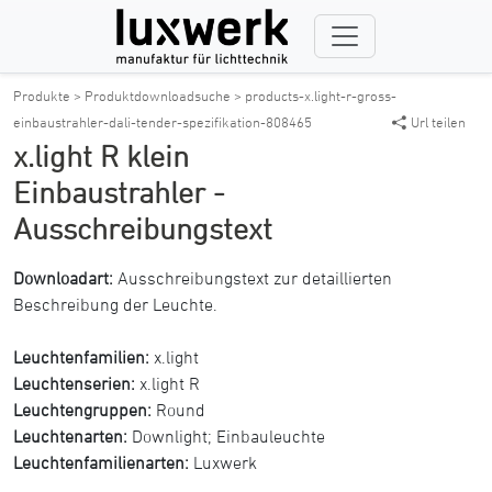
Produkte >
Produktdownloadsuche >
products-x.light-r-gross-
einbaustrahler-dali-tender-spezifikation-808465
Url teilen
x.light R klein
Einbaustrahler -
Ausschreibungstext
Downloadart:
Ausschreibungstext zur detaillierten
Beschreibung der Leuchte.
Leuchtenfamilien:
x.light
Leuchtenserien:
x.light R
Leuchtengruppen:
Round
Leuchtenarten:
Downlight
;
Einbauleuchte
Leuchtenfamilienarten:
Luxwerk