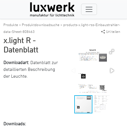
Produkte >
Produktdownloadsuche >
products-x.light-rss-Einbaustrahler-
data-Sheet-808463
Url teilen
x.light R -
Datenblatt
Downloadart:
Datenblatt zur
detaillierten Beschreibung
der Leuchte.
Downloads: