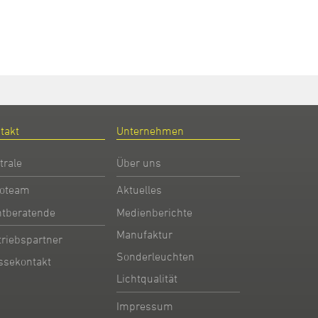
takt
Unternehmen
trale
Über uns
oteam
Aktuelles
htberatende
Medienberichte
Manufaktur
triebspartner
Sonderleuchten
ssekontakt
Lichtqualität
Impressum