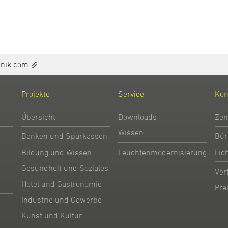
hnik.com
Projekte
Service
Kon
Übersicht
Downloads
Zen
Wissen
Banken und Sparkassen
Bür
Bildung und Wissen
Leuchtenmodernisierung
Lic
Gesundheit und Soziales
Ver
Hotel und Gastronomie
Pre
Industrie und Gewerbe
Kunst und Kultur