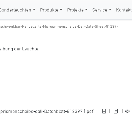
Sonderleuchten
Produkte
Projekte
Service
Kontakt
Sschwenkbar-Pendelleilte-Microprimenscheibe-Dali-Data-Sheet-812397
reibung der Leuchte.
prismenscheibe-dali-Datenblatt-812397 [.pdf]
|
|