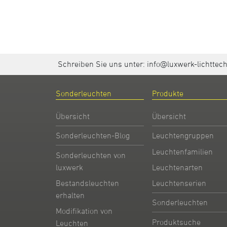
Schreiben Sie uns unter:
info@luxwerk-lichttec
Sonderleuchten
Produkte
Übersicht
Übersicht
Sonderleuchten-Blog
Leuchtengruppen
Leuchtenfamilien
Sonderleuchten von
Leuchtenarten
luxwerk
Leuchtenserien
Bestandsleuchten
erhalten
Sonderleuchten
Modifikation von
Produktsuche
Leuchten