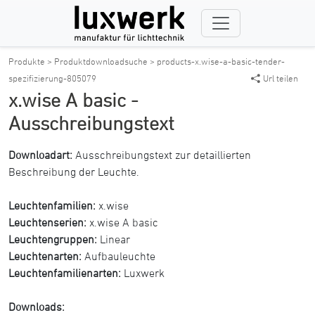
Produkte >
Produktdownloadsuche >
products-x.wise-a-basic-tender-
spezifizierung-805079
Url teilen
x.wise A basic -
Ausschreibungstext
Downloadart:
Ausschreibungstext zur detaillierten
Beschreibung der Leuchte.
Leuchtenfamilien:
x.wise
Leuchtenserien:
x.wise A basic
Leuchtengruppen:
Linear
Leuchtenarten:
Aufbauleuchte
Leuchtenfamilienarten:
Luxwerk
Downloads: