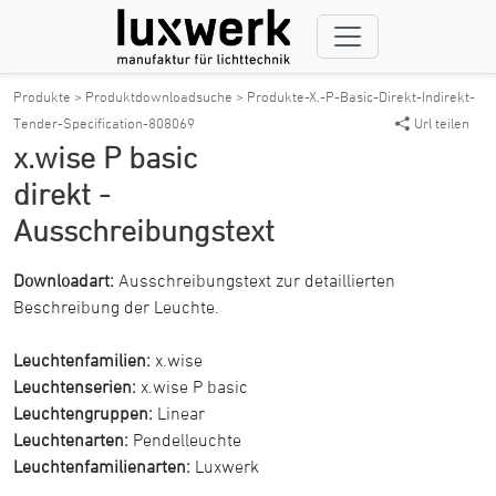
Produkte >
Produktdownloadsuche >
Produkte-X.-P-Basic-Direkt-Indirekt-
Tender-Specification-808069
Url teilen
x.wise P basic
direkt -
Ausschreibungstext
Downloadart:
Ausschreibungstext zur detaillierten
Beschreibung der Leuchte.
Leuchtenfamilien:
x.wise
Leuchtenserien:
x.wise P basic
Leuchtengruppen:
Linear
Leuchtenarten:
Pendelleuchte
Leuchtenfamilienarten:
Luxwerk