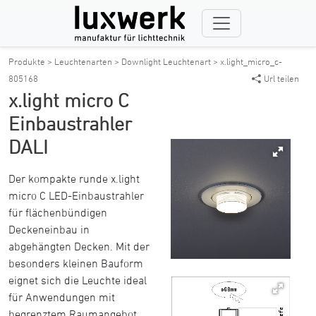
Produkte >
Leuchtenarten >
Downlight Leuchtenart >
x.light_micro_c-
805168
Url teilen
x.light micro C
Einbaustrahler
DALI
Der kompakte runde x.light
micro C LED-Einbaustrahler
für flächenbündigen
Deckeneinbau in
abgehängten Decken. Mit der
besonders kleinen Bauform
eignet sich die Leuchte ideal
für Anwendungen mit
begrenztem Raumangebot