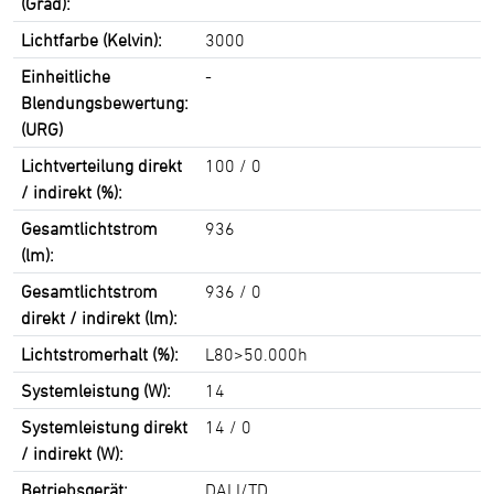
(Grad):
Lichtfarbe (Kelvin):
3000
Einheitliche
-
Blendungsbewertung:
(URG)
Lichtverteilung direkt
100 / 0
/ indirekt (%):
Gesamtlichtstrom
936
(lm):
Gesamtlichtstrom
936 / 0
direkt / indirekt (lm):
Lichtstromerhalt (%):
L80>50.000h
Systemleistung (W):
14
Systemleistung direkt
14 / 0
/ indirekt (W):
Betriebsgerät:
DALI/TD