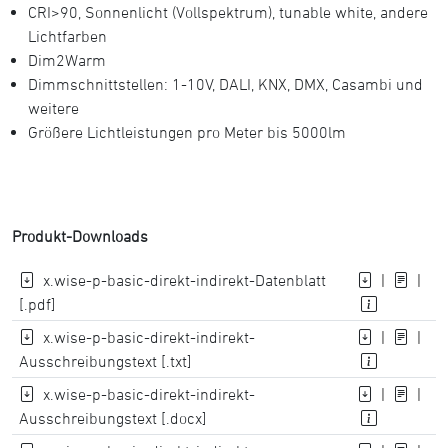
CRI>90, Sonnenlicht (Vollspektrum), tunable white, andere
Lichtfarben
Dim2Warm
Dimmschnittstellen: 1-10V, DALI, KNX, DMX, Casambi und
weitere
Größere Lichtleistungen pro Meter bis 5000lm
Produkt-Downloads
x.wise-p-basic-direkt-indirekt-Datenblatt
|
|
[.pdf]
x.wise-p-basic-direkt-indirekt-
|
|
Ausschreibungstext [.txt]
x.wise-p-basic-direkt-indirekt-
|
|
Ausschreibungstext [.docx]