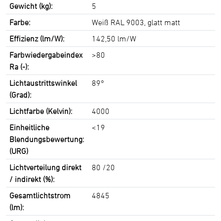
Gewicht (kg):
5
Farbe:
Weiß RAL 9003, glatt matt
Effizienz (lm/W):
142,50 lm/W
Farbwiedergabeindex
>80
Ra (-):
Lichtaustrittswinkel
89°
(Grad):
Lichtfarbe (Kelvin):
4000
Einheitliche
<19
Blendungsbewertung:
(URG)
Lichtverteilung direkt
80 /20
/ indirekt (%):
Gesamtlichtstrom
4845
(lm):