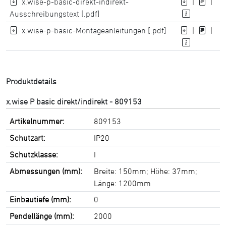
x.wise-p-basic-direkt-indirekt-
|
|
Ausschreibungstext [.pdf]
x.wise-p-basic-Montageanleitungen [.pdf]
|
|
Produktdetails
x.wise P basic direkt/indirekt - 809153
Artikelnummer:
809153
Schutzart:
IP20
Schutzklasse:
I
Abmessungen (mm):
Breite: 150mm; Höhe: 37mm;
Länge: 1200mm
Einbautiefe (mm):
0
Pendellänge (mm):
2000