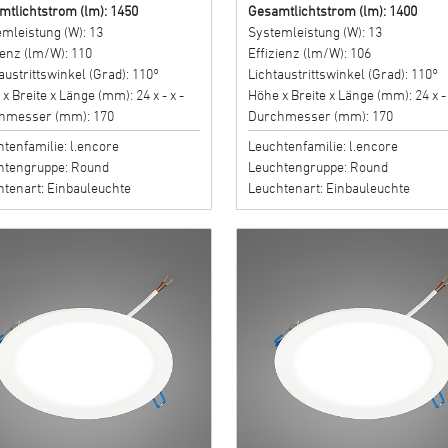
mtlichtstrom (lm): 1450
Gesamtlichtstrom (lm): 1400
mleistung (W): 13
Systemleistung (W): 13
ienz (lm/W): 110
Effizienz (lm/W): 106
austrittswinkel (Grad): 110°
Lichtaustrittswinkel (Grad): 110°
x Breite x Länge (mm): 24 x - x -
Höhe x Breite x Länge (mm): 24 x - 
hmesser (mm): 170
Durchmesser (mm): 170
tenfamilie: l.encore
Leuchtenfamilie: l.encore
htengruppe: Round
Leuchtengruppe: Round
htenart: Einbauleuchte
Leuchtenart: Einbauleuchte