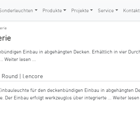
Sonderleuchten
Produkte
Projekte
Service
Kontakt
erie
erie
bündigen Einbau in abgehängten Decken. Erhältlich in vier Durc
...
Weiter lesen ...
 Round | l.encore
Einbauleuchte für den deckenbündigen Einbau in abgehängten Dec
. Der Einbau erfolgt werkzeuglos über integrierte ...
Weiter lesen 