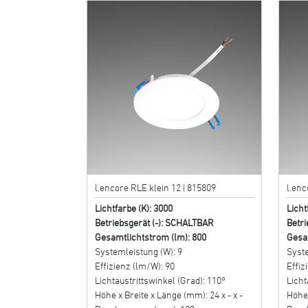
l.encore RLE klein 12 | 815809
l.enc
Lichtfarbe (K): 3000
Licht
Betriebsgerät (-): SCHALTBAR
Betri
Gesamtlichtstrom (lm): 800
Gesa
Systemleistung (W): 9
Syste
Effizienz (lm/W): 90
Effiz
Lichtaustrittswinkel (Grad): 110°
Licht
Höhe x Breite x Länge (mm): 24 x - x -
Höhe 