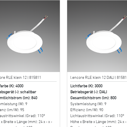
ore RLE klein 12 | 815811
l.encore RLE klein 12 DALI | 81581
farbe (K): 4000
Lichtfarbe (K): 3000
ebsgerät (-): schaltbar
Betriebsgerät (-): DALI
mtlichtstrom (lm): 840
Gesamtlichtstrom (lm): 800
mleistung (W): 9
Systemleistung (W): 9
ienz (lm/W): 95
Effizienz (lm/W): 90
austrittswinkel (Grad): 110°
Lichtaustrittswinkel (Grad): 110°
x Breite x Länge (mm): 24 x - x -
Höhe x Breite x Länge (mm): 24 x - 