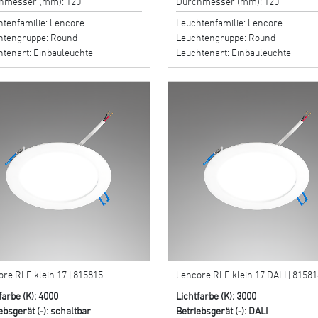
hmesser (mm): 120
Durchmesser (mm): 120
tenfamilie: l.encore
Leuchtenfamilie: l.encore
htengruppe: Round
Leuchtengruppe: Round
htenart: Einbauleuchte
Leuchtenart: Einbauleuchte
ore RLE klein 17 | 815815
l.encore RLE klein 17 DALI | 81581
farbe (K): 4000
Lichtfarbe (K): 3000
ebsgerät (-): schaltbar
Betriebsgerät (-): DALI