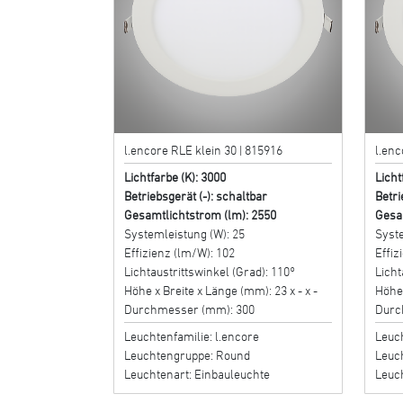
l.encore RLE klein 30 | 815916
l.enc
Lichtfarbe (K): 3000
Licht
Betriebsgerät (-): schaltbar
Betri
Gesamtlichtstrom (lm): 2550
Gesa
Systemleistung (W): 25
Syste
Effizienz (lm/W): 102
Effiz
Lichtaustrittswinkel (Grad): 110°
Licht
Höhe x Breite x Länge (mm): 23 x - x -
Höhe 
Durchmesser (mm): 300
Durc
Leuchtenfamilie: l.encore
Leuch
Leuchtengruppe: Round
Leuc
Leuchtenart: Einbauleuchte
Leuc