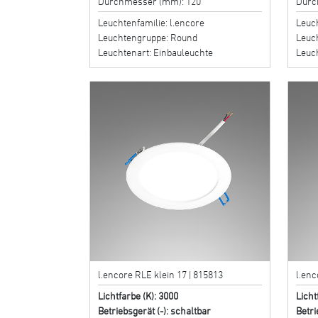
Durchmesser (mm): 120
Durc
Leuchtenfamilie: l.encore
Leuch
Leuchtengruppe: Round
Leuc
Leuchtenart: Einbauleuchte
Leuc
l.encore RLE klein 17 | 815813
l.enc
Lichtfarbe (K): 3000
Licht
Betriebsgerät (-): schaltbar
Betri