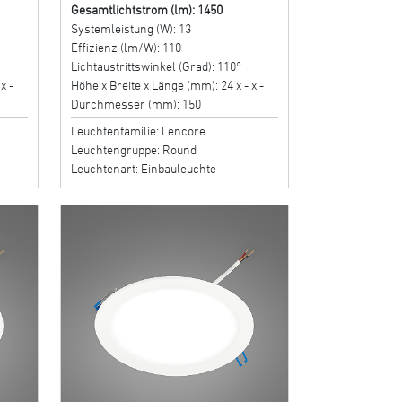
Gesamtlichtstrom (lm): 1450
Systemleistung (W): 13
Effizienz (lm/W): 110
Lichtaustrittswinkel (Grad): 110°
x -
Höhe x Breite x Länge (mm): 24 x - x -
Durchmesser (mm): 150
Leuchtenfamilie: l.encore
Leuchtengruppe: Round
Leuchtenart: Einbauleuchte