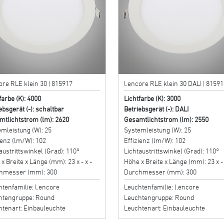
ore RLE klein 30 | 815917
l.encore RLE klein 30 DALI | 81591
farbe (K): 4000
Lichtfarbe (K): 3000
ebsgerät (-): schaltbar
Betriebsgerät (-): DALI
mtlichtstrom (lm): 2620
Gesamtlichtstrom (lm): 2550
mleistung (W): 25
Systemleistung (W): 25
ienz (lm/W): 102
Effizienz (lm/W): 102
austrittswinkel (Grad): 110°
Lichtaustrittswinkel (Grad): 110°
x Breite x Länge (mm): 23 x - x -
Höhe x Breite x Länge (mm): 23 x - 
hmesser (mm): 300
Durchmesser (mm): 300
tenfamilie: l.encore
Leuchtenfamilie: l.encore
htengruppe: Round
Leuchtengruppe: Round
htenart: Einbauleuchte
Leuchtenart: Einbauleuchte