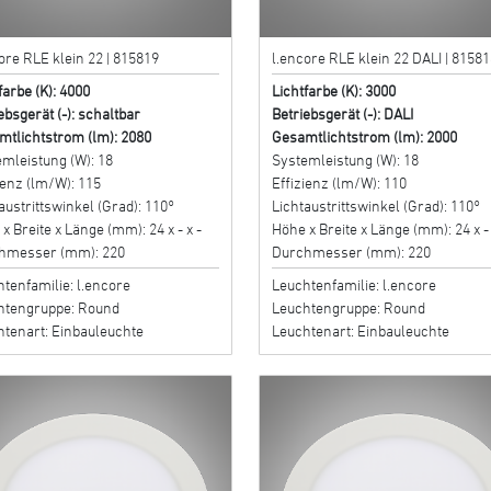
ore RLE klein 22 | 815819
l.encore RLE klein 22 DALI | 81581
farbe (K): 4000
Lichtfarbe (K): 3000
ebsgerät (-): schaltbar
Betriebsgerät (-): DALI
mtlichtstrom (lm): 2080
Gesamtlichtstrom (lm): 2000
mleistung (W): 18
Systemleistung (W): 18
ienz (lm/W): 115
Effizienz (lm/W): 110
austrittswinkel (Grad): 110°
Lichtaustrittswinkel (Grad): 110°
x Breite x Länge (mm): 24 x - x -
Höhe x Breite x Länge (mm): 24 x - 
hmesser (mm): 220
Durchmesser (mm): 220
tenfamilie: l.encore
Leuchtenfamilie: l.encore
htengruppe: Round
Leuchtengruppe: Round
htenart: Einbauleuchte
Leuchtenart: Einbauleuchte