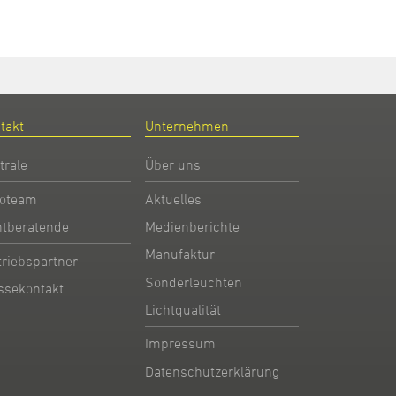
takt
Unternehmen
trale
Über uns
oteam
Aktuelles
htberatende
Medienberichte
Manufaktur
triebspartner
Sonderleuchten
ssekontakt
Lichtqualität
Impressum
Datenschutzerklärung