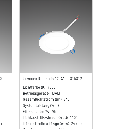
0
l.encore RLE klein 12 DALI | 815812
Lichtfarbe (K): 4000
Betriebsgerät (-): DALI
Gesamtlichtstrom (lm): 840
Systemleistung (W): 9
Effizienz (lm/W): 95
Lichtaustrittswinkel (Grad): 110°
x -
Höhe x Breite x Länge (mm): 24 x - x -