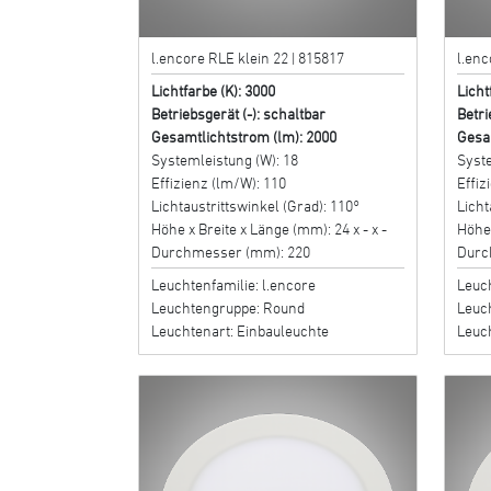
l.encore RLE klein 22 | 815817
l.enc
Lichtfarbe (K): 3000
Licht
Betriebsgerät (-): schaltbar
Betri
Gesamtlichtstrom (lm): 2000
Gesa
Systemleistung (W): 18
Syste
Effizienz (lm/W): 110
Effiz
Lichtaustrittswinkel (Grad): 110°
Licht
Höhe x Breite x Länge (mm): 24 x - x -
Höhe 
Durchmesser (mm): 220
Durc
Leuchtenfamilie: l.encore
Leuch
Leuchtengruppe: Round
Leuc
Leuchtenart: Einbauleuchte
Leuc