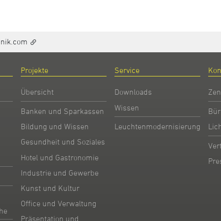
hnik.com
Projekte
Service
Kon
Übersicht
Downloads
Zen
Wissen
Banken und Sparkassen
Bür
Bildung und Wissen
Leuchtenmodernisierung
Lic
Gesundheit und Soziales
Ver
Hotel und Gastronomie
Pre
Industrie und Gewerbe
Kunst und Kultur
Office und Verwaltung
he
Präsentation und