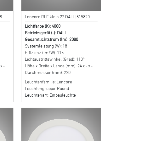
8
l.encore RLE klein 22 DALI | 815820
Lichtfarbe (K): 4000
Betriebsgerät (-): DALI
Gesamtlichtstrom (lm): 2080
Systemleistung (W): 18
Effizienz (lm/W): 115
Lichtaustrittswinkel (Grad): 110°
x -
Höhe x Breite x Länge (mm): 24 x - x -
Durchmesser (mm): 220
Leuchtenfamilie: l.encore
Leuchtengruppe: Round
Leuchtenart: Einbauleuchte