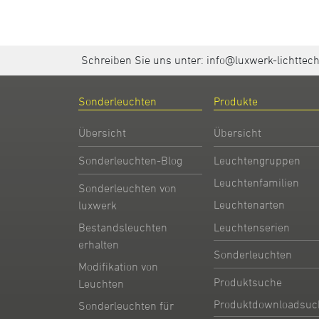
Schreiben Sie uns unter:
info@luxwerk-lichttec
Sonderleuchten
Produkte
Übersicht
Übersicht
Sonderleuchten-Blog
Leuchtengruppen
Leuchtenfamilien
Sonderleuchten von
Leuchtenarten
luxwerk
Leuchtenserien
Bestandsleuchten
erhalten
Sonderleuchten
Modifikation von
Produktsuche
Leuchten
Produktdownloadsuc
Sonderleuchten für