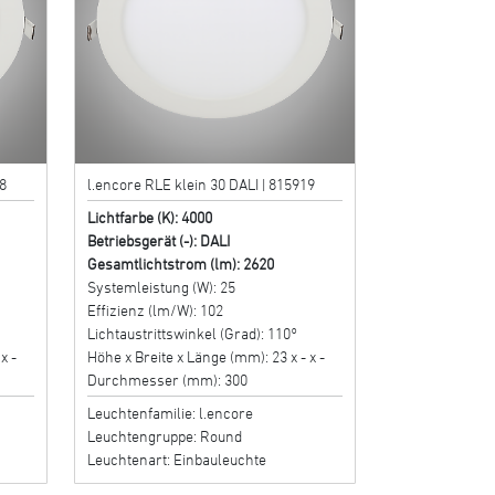
8
l.encore RLE klein 30 DALI | 815919
Lichtfarbe (K): 4000
Betriebsgerät (-): DALI
Gesamtlichtstrom (lm): 2620
Systemleistung (W): 25
Effizienz (lm/W): 102
Lichtaustrittswinkel (Grad): 110°
x -
Höhe x Breite x Länge (mm): 23 x - x -
Durchmesser (mm): 300
Leuchtenfamilie: l.encore
Leuchtengruppe: Round
Leuchtenart: Einbauleuchte