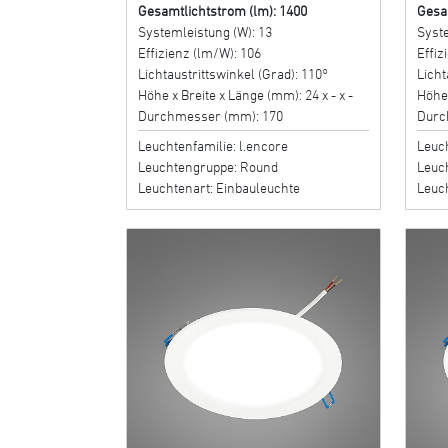
Gesamtlichtstrom (lm): 1400
Gesa
Systemleistung (W): 13
Syste
Effizienz (lm/W): 106
Effiz
Lichtaustrittswinkel (Grad): 110°
Licht
Höhe x Breite x Länge (mm): 24 x - x -
Höhe 
Durchmesser (mm): 170
Durc
Leuchtenfamilie: l.encore
Leuch
Leuchtengruppe: Round
Leuc
Leuchtenart: Einbauleuchte
Leuc