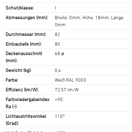
Schutzklasse:
I
Abmessungen (mm):
Breite: 0mm; Höhe: 18mm; Länge:
0mm
Durchmesser (mm):
82
Einbautiefe (mm):
80
Deckenausschnitt
68 ⌀
(mm):
Gewicht (kg):
0,4
Farbe:
Weiß RAL 9003
Effizienz (lm/W):
72,57 lm/W
Farbwiedergabeindex
>90
Ra (-):
Lichtaustrittswinkel
110°
(Grad):