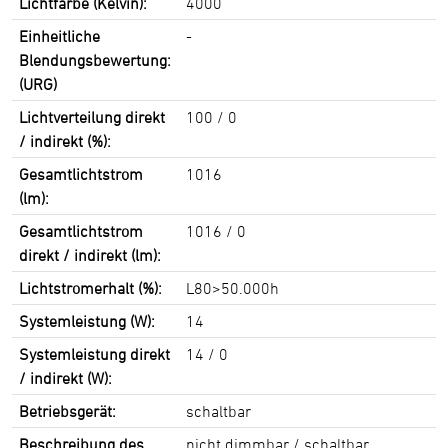
Lichtfarbe (Kelvin):
4000
Einheitliche
-
Blendungsbewertung:
(URG)
Lichtverteilung direkt
100 / 0
/ indirekt (%):
Gesamtlichtstrom
1016
(lm):
Gesamtlichtstrom
1016 / 0
direkt / indirekt (lm):
Lichtstromerhalt (%):
L80>50.000h
Systemleistung (W):
14
Systemleistung direkt
14 / 0
/ indirekt (W):
Betriebsgerät:
schaltbar
Beschreibung des
nicht dimmbar / schaltbar