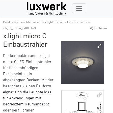
Produkte >
Leuchtenserien >
x.light micro C - Leuchtenserie >
x.light_micro_c-805163
Url teilen
x.light micro C
Einbaustrahler
Der kompakte runde x.light
micro C LED-Einbaustrahler
für flächenbündigen
Deckeneinbau in
abgehängten Decken. Mit der
besonders kleinen Bauform
eignet sich die Leuchte ideal
für Anwendungen mit
begrenztem Raumangebot
oder bei filigranen