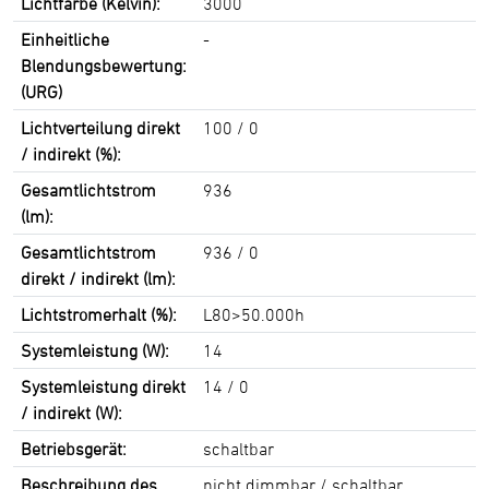
Lichtfarbe (Kelvin):
3000
Einheitliche
-
Blendungsbewertung:
(URG)
Lichtverteilung direkt
100 / 0
/ indirekt (%):
Gesamtlichtstrom
936
(lm):
Gesamtlichtstrom
936 / 0
direkt / indirekt (lm):
Lichtstromerhalt (%):
L80>50.000h
Systemleistung (W):
14
Systemleistung direkt
14 / 0
/ indirekt (W):
Betriebsgerät:
schaltbar
Beschreibung des
nicht dimmbar / schaltbar