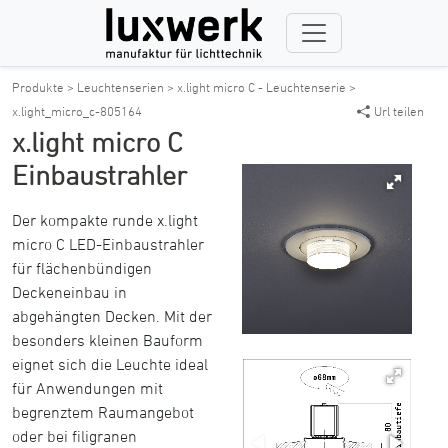
Produkte >
Leuchtenserien >
x.light micro C - Leuchtenserie >
x.light_micro_c-805164
Url teilen
x.light micro C
Einbaustrahler
Der kompakte runde x.light
micro C LED-Einbaustrahler
für flächenbündigen
Deckeneinbau in
abgehängten Decken. Mit der
besonders kleinen Bauform
eignet sich die Leuchte ideal
für Anwendungen mit
begrenztem Raumangebot
oder bei filigranen