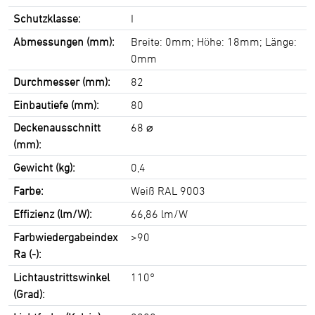
Schutzklasse:
I
Abmessungen (mm):
Breite: 0mm; Höhe: 18mm; Länge:
0mm
Durchmesser (mm):
82
Einbautiefe (mm):
80
Deckenausschnitt
68 ⌀
(mm):
Gewicht (kg):
0,4
Farbe:
Weiß RAL 9003
Effizienz (lm/W):
66,86 lm/W
Farbwiedergabeindex
>90
Ra (-):
Lichtaustrittswinkel
110°
(Grad):