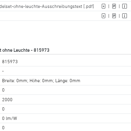
elset-ohne-leuchte-Ausschreibungstext [.pdf]
|
|
|
|
t ohne Leuchte - 815973
815973
-
Breite: 0mm; Höhe: 0mm; Länge: 0mm
0
2000
0
0 lm/W
0