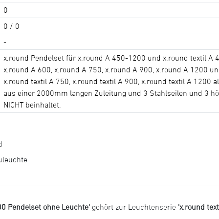
0
0 / 0
-
x.round Pendelset für x.round A 450-1200 und x.round textil A
x.round A 600, x.round A 750, x.round A 900, x.round A 1200 und 
x.round textil A 750, x.round textil A 900, x.round textil A 120
aus einer 2000mm langen Zuleitung und 3 Stahlseilen und 3 hö
NICHT beinhaltet.
d
uleuchte
00 Pendelset ohne Leuchte'
gehört zur Leuchtenserie
'x.round texti