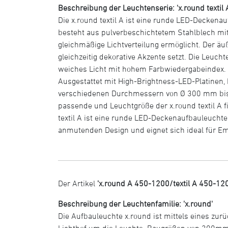
Beschreibung der Leuchtenserie: 'x.round textil 
Die x.round textil A ist eine runde LED-Deckena
besteht aus pulverbeschichtetem Stahlblech mit 
gleichmäßige Lichtverteilung ermöglicht. Der äu
gleichzeitig dekorative Akzente setzt. Die Leuc
weiches Licht mit hohem Farbwiedergabeindex. D
Ausgestattet mit High-Brightness-LED-Platinen, bi
verschiedenen Durchmessern von Ø 300 mm bis Ø
passende und Leuchtgröße der x.round textil A 
textil A ist eine runde LED-Deckenaufbauleuchte
anmutenden Design und eignet sich ideal für 
Der Artikel
'x.round A 450-1200/textil A 450-12
Beschreibung der Leuchtenfamilie: 'x.round'
Die Aufbauleuchte x.round ist mittels eines zurü
Lichthof um die Leuchte. Baugrößen von 300mm 