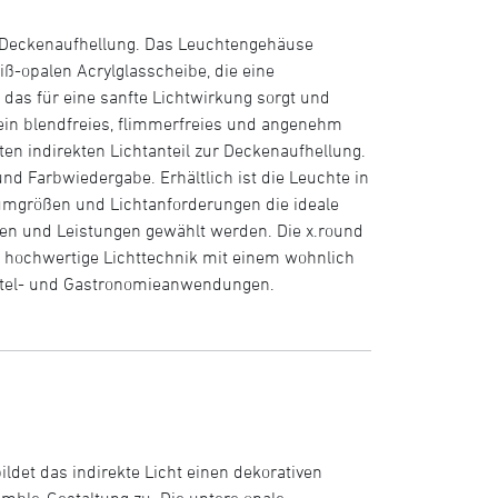
zur Deckenaufhellung. Das Leuchtengehäuse
ß-opalen Acrylglasscheibe, die eine
 das für eine sanfte Lichtwirkung sorgt und
t ein blendfreies, flimmerfreies und angenehm
n indirekten Lichtanteil zur Deckenaufhellung.
und Farbwiedergabe. Erhältlich ist die Leuchte in
umgrößen und Lichtanforderungen die ideale
ßen und Leistungen gewählt werden. Die x.round
rt hochwertige Lichttechnik mit einem wohnlich
otel- und Gastronomieanwendungen.
ldet das indirekte Licht einen dekorativen
ble-Gestaltung zu. Die untere opale