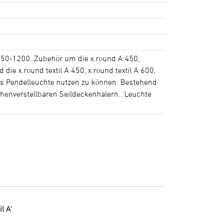
 450-1200. Zubehör um die x.round A 450,
die x.round textil A 450, x.round textil A 600,
0 als Pendelleuchte nutzen zu können. Bestehend
henverstellbaren Seildeckenhalern.. Leuchte
l A'
.