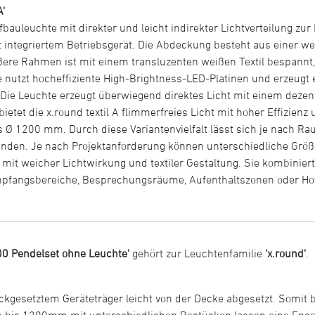
A'
ufbauleuchte mit direkter und leicht indirekter Lichtverteilung 
integriertem Betriebsgerät. Die Abdeckung besteht aus einer wei
ßere Rahmen ist mit einem transluzenten weißen Textil bespannt,
hte nutzt hocheffiziente High-Brightness-LED-Platinen und erzeug
ie Leuchte erzeugt überwiegend direktes Licht mit einem dezente
etet die x.round textil A flimmerfreies Licht mit hoher Effizienz 
 1200 mm. Durch diese Variantenvielfalt lässt sich je nach Ra
finden. Je nach Projektanforderung können unterschiedliche Grö
 mit weicher Lichtwirkung und textiler Gestaltung. Sie kombinie
Empfangsbereiche, Besprechungsräume, Aufenthaltszonen oder H
00 Pendelset ohne Leuchte'
gehört zur Leuchtenfamilie
'x.round'
.
ckgesetztem Geräteträger leicht von der Decke abgesetzt. Somit bi
bis 1200mm mit unterschiedlichen Bestücken lassen eine Ensem