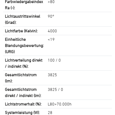
Farbwiedergabeindex
>80
Ra (-):
Lichtaustrittswinkel
90°
(Grad):
Lichtfarbe (Kelvin):
4000
Einheitliche
<19
Blendungsbewertung:
(URG)
Lichtverteilung direkt
100 / 0
/ indirekt (%):
Gesamtlichtstrom
3825
(lm):
Gesamtlichtstrom
3825 / 0
direkt / indirekt (lm):
Lichtstromerhalt (%):
L80>70.000h
Systemleistung (W):
28