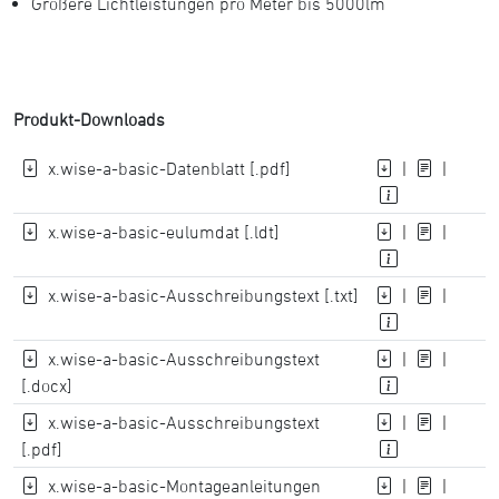
Größere Lichtleistungen pro Meter bis 5000lm
Produkt-Downloads
x.wise-a-basic-Datenblatt [.pdf]
|
|
x.wise-a-basic-eulumdat [.ldt]
|
|
x.wise-a-basic-Ausschreibungstext [.txt]
|
|
x.wise-a-basic-Ausschreibungstext
|
|
[.docx]
x.wise-a-basic-Ausschreibungstext
|
|
[.pdf]
x.wise-a-basic-Montageanleitungen
|
|