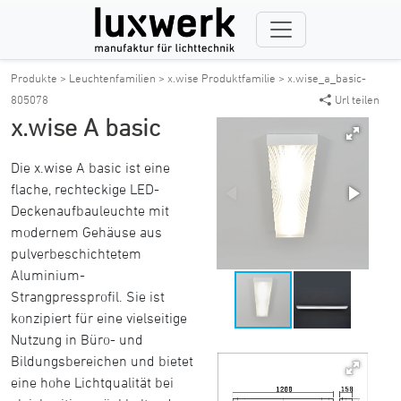
Produkte >
Leuchtenfamilien >
x.wise Produktfamilie >
x.wise_a_basic-
805078
Url teilen
x.wise A basic
Die x.wise A basic ist eine
flache, rechteckige LED-
Deckenaufbauleuchte mit
modernem Gehäuse aus
pulverbeschichtetem
Aluminium-
Strangpressprofil. Sie ist
konzipiert für eine vielseitige
Nutzung in Büro- und
Bildungsbereichen und bietet
eine hohe Lichtqualität bei