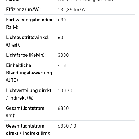
Effizienz (lm/W):
131,35 lm/W
Farbwiedergabeindex
>80
Ra (-):
Lichtaustrittswinkel
60°
(Grad):
Lichtfarbe (Kelvin):
3000
Einheitliche
<18
Blendungsbewertung:
(URG)
Lichtverteilung direkt
100 / 0
/ indirekt (%):
Gesamtlichtstrom
6830
(lm):
Gesamtlichtstrom
6830 / 0
direkt / indirekt (lm):