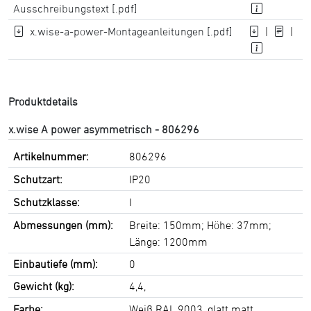
Ausschreibungstext [.pdf]
x.wise-a-power-Montageanleitungen [.pdf]
|
|
Produktdetails
x.wise A power asymmetrisch - 806296
Artikelnummer:
806296
Schutzart:
IP20
Schutzklasse:
I
Abmessungen (mm):
Breite: 150mm; Höhe: 37mm;
Länge: 1200mm
Einbautiefe (mm):
0
Gewicht (kg):
4,4,
Farbe:
Weiß RAL 9003, glatt matt