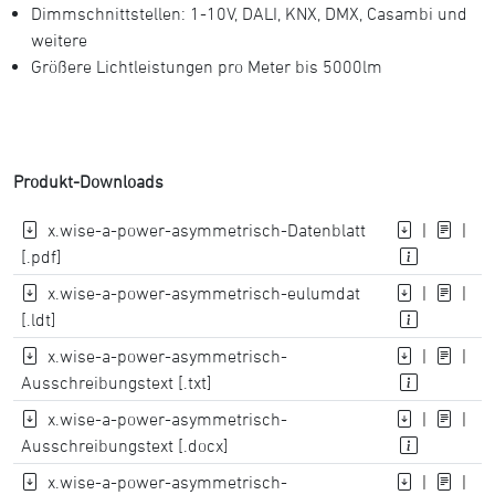
Dimmschnittstellen: 1-10V, DALI, KNX, DMX, Casambi und
weitere
Größere Lichtleistungen pro Meter bis 5000lm
Produkt-Downloads
x.wise-a-power-asymmetrisch-Datenblatt
|
|
[.pdf]
x.wise-a-power-asymmetrisch-eulumdat
|
|
[.ldt]
x.wise-a-power-asymmetrisch-
|
|
Ausschreibungstext [.txt]
x.wise-a-power-asymmetrisch-
|
|
Ausschreibungstext [.docx]
x.wise-a-power-asymmetrisch-
|
|