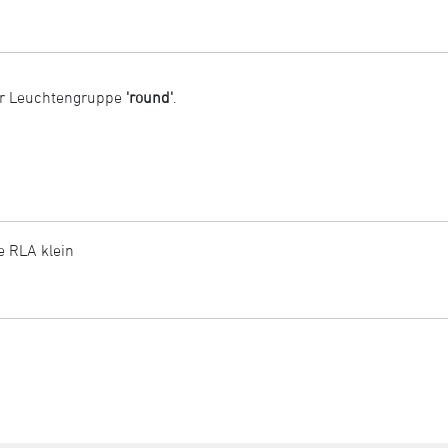
ur Leuchtengruppe
'round'
.
e RLA klein