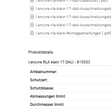
l.encore-rla-klein-17-dali-Datenblatt [.pdf]
l.encore-rla-klein-17-dali-Ausschreibungstex
l.encore-rla-klein-17-dali-Ausschreibungste
l.encore-rla-klein-17-dali-Ausschreibungste
l.encore-rla-klein-Montageanleitungen [.pdf
Produktdetails
l.encore RLA klein 17 DALI - 815532
Artikelnummer:
Schutzart:
Schutzklasse:
Abmessungen (mm):
Durchmesser (mm):