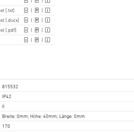
|
|
t [.txt]
|
|
xt [.docx]
|
|
xt [.pdf]
|
|
]
|
|
815532
IP42
II
Breite: 0mm; Höhe: 40mm; Länge: 0mm
170