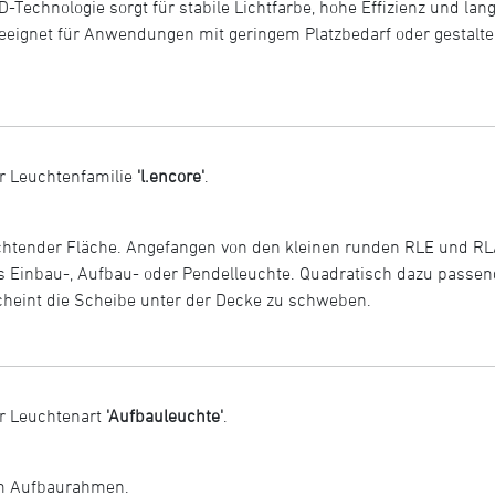
ED-Technologie sorgt für stabile Lichtfarbe, hohe Effizienz und la
 geeignet für Anwendungen mit geringem Platzbedarf oder gestalt
r Leuchtenfamilie
'l.encore'
.
euchtender Fläche. Angefangen von den kleinen runden RLE und RL
 Einbau-, Aufbau- oder Pendelleuchte. Quadratisch dazu passen
cheint die Scheibe unter der Decke zu schweben.
r Leuchtenart
'Aufbauleuchte'
.
em Aufbaurahmen.