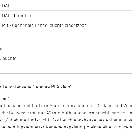
DALI
DALI dimmbar
Mit Zubehör als Pendelleuchte einsetzbar.
re
uleuchte
r Leuchtenserie
'l.encore RLA klein'
.
lein'
Aufbaupanel mit flachem Aluminiumrahmen für Decken- und Wand
che Bauweise mit nur 40 mm Aufbauhöhe ermöglicht eine dezent
zbar (Zubehör erforderlich). Das Leuchtengehäuse besteht aus pu
rscheibe mit patentierter Kanteneinspeisung, welche eine homogene