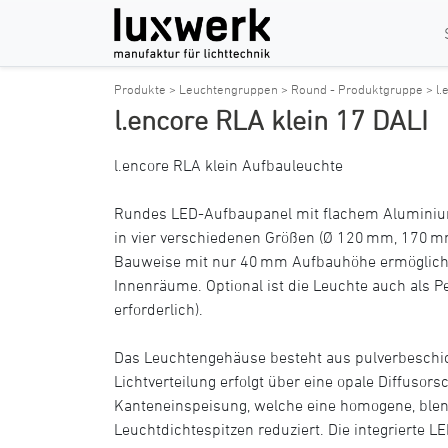
Produkte >
Leuchtengruppen >
Round - Produktgruppe >
l.
l.encore RLA klein 17 DALI
l.encore RLA klein Aufbauleuchte
Rundes LED-Aufbaupanel mit flachem Alumini
in vier verschiedenen Größen (Ø 120 mm, 170 m
Bauweise mit nur 40 mm Aufbauhöhe ermöglicht 
Innenräume. Optional ist die Leuchte auch als P
erforderlich).
Das Leuchtengehäuse besteht aus pulverbeschi
Lichtverteilung erfolgt über eine opale Diffusors
Kanteneinspeisung, welche eine homogene, blend
Leuchtdichtespitzen reduziert. Die integrierte LE