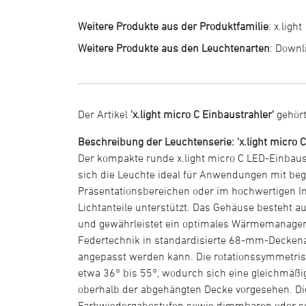
Weitere Produkte aus der Produktfamilie
:
x.light
Weitere Produkte aus den Leuchtenarten
:
Downl
Der Artikel
'x.light micro C Einbaustrahler'
gehört
Beschreibung der Leuchtenserie: 'x.light micro C
Der kompakte runde x.light micro C LED-Einbau
sich die Leuchte ideal für Anwendungen mit begr
Präsentationsbereichen oder im hochwertigen In
Lichtanteile unterstützt. Das Gehäuse besteht 
und gewährleistet ein optimales Wärmemanageme
Federtechnik in standardisierte 68-mm-Deckenau
angepasst werden kann. Die rotationssymmetrisch
etwa 36° bis 55°, wodurch sich eine gleichmäßig
oberhalb der abgehängten Decke vorgesehen. Die x
Farbwiedergabestufen sowie dimmbaren oder scha