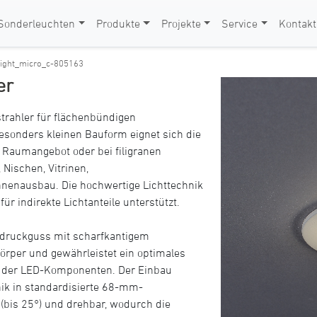
Sonderleuchten
Produkte
Projekte
Service
Kontakt
light_micro_c-805163
er
trahler für flächenbündigen
esonders kleinen Bauform eignet sich die
Raumangebot oder bei filigranen
 Nischen, Vitrinen,
nnenausbau. Die hochwertige Lichttechnik
r indirekte Lichtanteile unterstützt.
druckguss mit scharfkantigem
körper und gewährleistet ein optimales
 der LED-Komponenten. Der Einbau
nik in standardisierte 68-mm-
(bis 25°) und drehbar, wodurch die