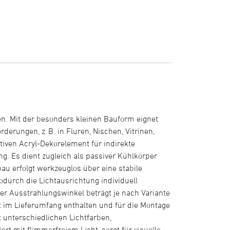
n. Mit der besonders kleinen Bauform eignet
rungen, z. B. in Fluren, Nischen, Vitrinen,
iven Acryl-Dekorelement für indirekte
. Es dient zugleich als passiver Kühlkörper
 erfolgt werkzeuglos über eine stabile
durch die Lichtausrichtung individuell
er Ausstrahlungswinkel beträgt je nach Variante
t im Lieferumfang enthalten und für die Montage
t unterschiedlichen Lichtfarben,
t mit flimmerfreiem Licht, sorgt für visuelle