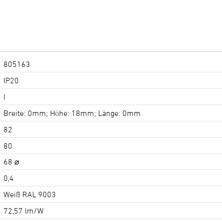
805163
IP20
I
Breite: 0mm; Höhe: 18mm; Länge: 0mm
82
80
68 ⌀
0,4
Weiß RAL 9003
72,57 lm/W