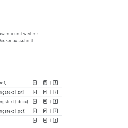
Casambi und weitere
Deckenausschnitt
pdf]
|
|
gstext [.txt]
|
|
ngstext [.docx]
|
|
gstext [.pdf]
|
|
|
|