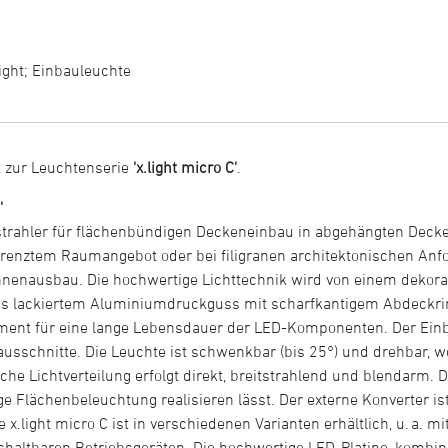
ight
;
Einbauleuchte
 zur Leuchtenserie
'x.light micro C'
.
'
strahler für flächenbündigen Deckeneinbau in abgehängten Decke
enztem Raumangebot oder bei filigranen architektonischen Anforde
nenausbau. Die hochwertige Lichttechnik wird von einem dekorat
aus lackiertem Aluminiumdruckguss mit scharfkantigem Abdeckring
nt für eine lange Lebensdauer der LED-Komponenten. Der Einbau
sschnitte. Die Leuchte ist schwenkbar (bis 25°) und drehbar, wo
e Lichtverteilung erfolgt direkt, breitstrahlend und blendarm. D
e Flächenbeleuchtung realisieren lässt. Der externe Konverter is
.light micro C ist in verschiedenen Varianten erhältlich, u. a. mi
ltbaren Betriebsgeräten. Die hochwertige LED-Platine, kombinier