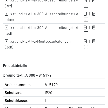
x.round-textil-a-300-Ausschreibungstext
|
|
[.txt]
x.round-textil-a-300-Ausschreibungstext
|
|
[.docx]
x.round-textil-a-300-Ausschreibungstext
|
|
[.pdf]
x.round-textil-a-Montageanleitungen
|
|
[.pdf]
Produktdetails
x.round textil A 300 - 815179
Artikelnummer:
815179
Schutzart:
IP20
Schutzklasse:
I