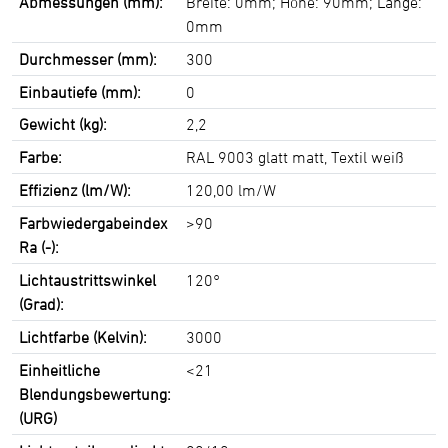
Abmessungen (mm):
Breite: 0mm; Höhe: 90mm; Länge:
0mm
Durchmesser (mm):
300
Einbautiefe (mm):
0
Gewicht (kg):
2,2
Farbe:
RAL 9003 glatt matt, Textil weiß
Effizienz (lm/W):
120,00 lm/W
Farbwiedergabeindex
>90
Ra (-):
Lichtaustrittswinkel
120°
(Grad):
Lichtfarbe (Kelvin):
3000
Einheitliche
<21
Blendungsbewertung:
(URG)