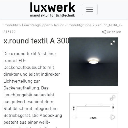
Produkte >
Leuchtengruppen >
Round - Produktgruppe >
x.round_textil_a-
815179
Url teilen
x.round textil A 300
Die x.round textil A ist eine
runde LED-
Deckenaufbauleuchte mit
direkter und leicht indirekter
Lichtverteilung zur
Deckenaufhellung. Das
Leuchtengehäuse besteht
aus pulverbeschichtetem
Stahlblech mit integriertem
Betriebsgerät. Die Abdeckung
besteht aus einer weiß-