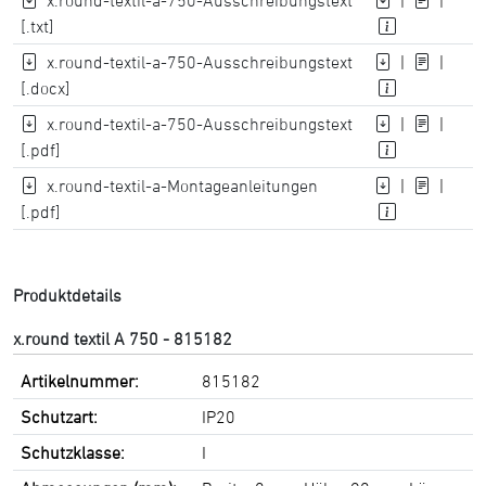
x.round-textil-a-750-Ausschreibungstext
|
|
[.txt]
x.round-textil-a-750-Ausschreibungstext
|
|
[.docx]
x.round-textil-a-750-Ausschreibungstext
|
|
[.pdf]
x.round-textil-a-Montageanleitungen
|
|
[.pdf]
Produktdetails
x.round textil A 750 - 815182
Artikelnummer:
815182
Schutzart:
IP20
Schutzklasse:
I