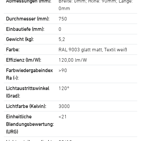
Abmessungen (mm):
Breite: 0mm; Höhe: 90mm; Länge:
0mm
Durchmesser (mm):
750
Einbautiefe (mm):
0
Gewicht (kg):
5,2
Farbe:
RAL 9003 glatt matt, Textil weiß
Effizienz (lm/W):
120,00 lm/W
Farbwiedergabeindex
>90
Ra (-):
Lichtaustrittswinkel
120°
(Grad):
Lichtfarbe (Kelvin):
3000
Einheitliche
<21
Blendungsbewertung:
(URG)