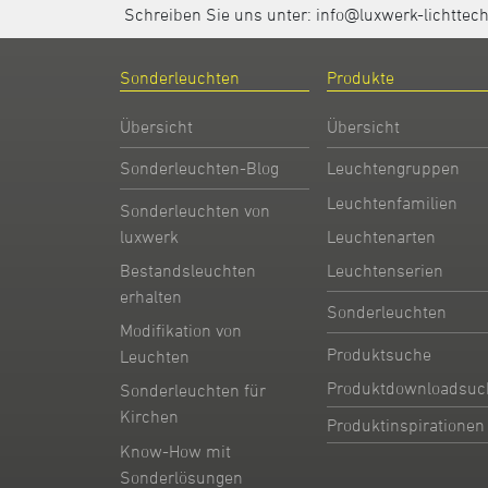
Schreiben Sie uns unter:
info@luxwerk-lichttec
Sonderleuchten
Produkte
Übersicht
Übersicht
Sonderleuchten-Blog
Leuchtengruppen
Leuchtenfamilien
Sonderleuchten von
Leuchtenarten
luxwerk
Leuchtenserien
Bestandsleuchten
erhalten
Sonderleuchten
Modifikation von
Produktsuche
Leuchten
Produktdownloadsuc
Sonderleuchten für
Kirchen
Produktinspirationen
Know-How mit
Sonderlösungen