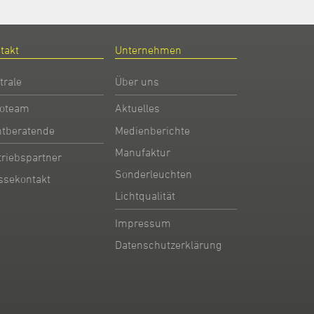
takt
Unternehmen
trale
Über uns
oteam
Aktuelles
htberatende
Medienberichte
Manufaktur
triebspartner
Sonderleuchten
ssekontakt
Lichtqualität
Impressum
Datenschutzerklärung