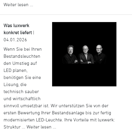
Weiter lesen ...
Was luxwerk
konkret liefert
|
04.01.2026
Wenn Sie bei Ihren
Bestandsleuchten
den Umstieg auf
LED planen,
benötigen Sie eine
Lösung, die
technisch sauber
und wirtschaftlich
sinnvoll umsetzbar ist. Wir unterstützen Sie von der
ersten Bewertung Ihrer Bestandsanlage bis zur fertig
modernisierten LED-Leuchte. Ihre Vorteile mit luxwerk:
Struktur ...
Weiter lesen ...