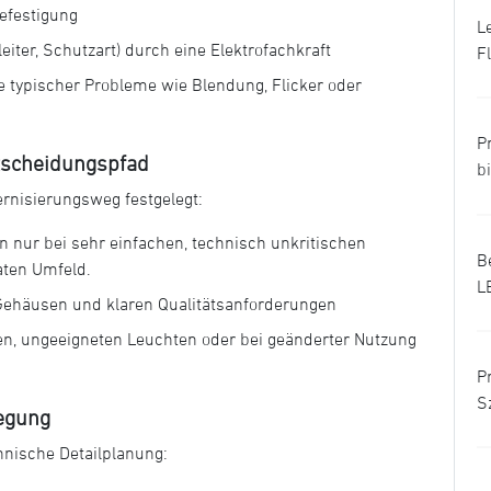
efestigung
L
leiter, Schutzart) durch eine Elektrofachkraft
F
 typischer Probleme wie Blendung, Flicker oder
P
ntscheidungspfad
b
rnisierungsweg festgelegt:
n nur bei sehr einfachen, technisch unkritischen
B
ten Umfeld.
L
Gehäusen und klaren Qualitätsanforderungen
n, ungeeigneten Leuchten oder bei geänderter Nutzung
P
S
legung
hnische Detailplanung: