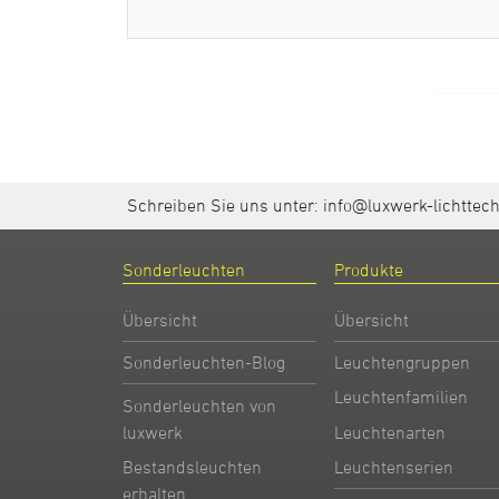
Schreiben Sie uns unter:
info@luxwerk-lichttec
Sonderleuchten
Produkte
Übersicht
Übersicht
Sonderleuchten-Blog
Leuchtengruppen
Leuchtenfamilien
Sonderleuchten von
Leuchtenarten
luxwerk
Leuchtenserien
Bestandsleuchten
erhalten