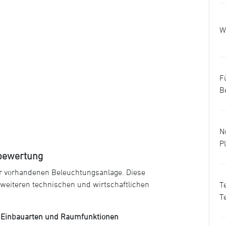
W
F
B
N
P
tbewertung
r vorhandenen Beleuchtungsanlage. Diese
 weiteren technischen und wirtschaftlichen
T
T
, Einbauarten und Raumfunktionen