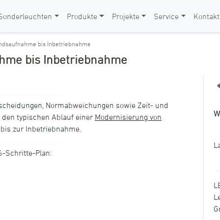
Sonderleuchten
Produkte
Projekte
Service
Kontakt
andsaufnahme bis Inbetriebnahme
ahme bis Inbetriebnahme
tscheidungen, Normabweichungen sowie Zeit- und
W
 den typischen Ablauf einer
Modernisierung von
bis zur Inbetriebnahme.
L
-Schritte-Plan:
L
L
G