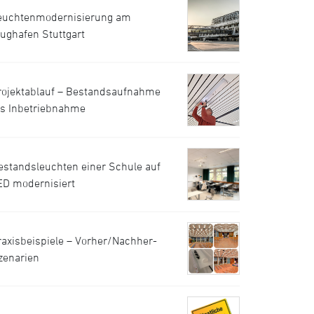
euchtenmodernisierung am
lughafen Stuttgart
rojektablauf – Bestandsaufnahme
is Inbetriebnahme
estandsleuchten einer Schule auf
ED modernisiert
raxisbeispiele – Vorher/Nachher-
zenarien