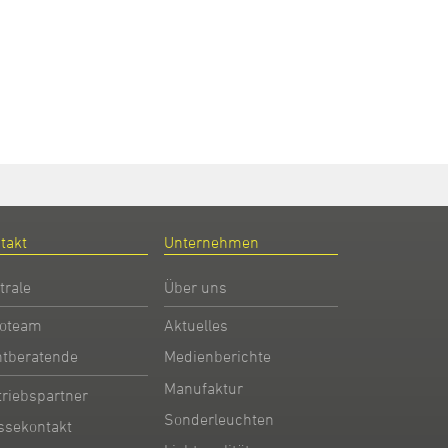
takt
Unternehmen
trale
Über uns
oteam
Aktuelles
htberatende
Medienberichte
Manufaktur
triebspartner
Sonderleuchten
ssekontakt