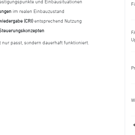
estigungspunkte und Einbausituationen
F
ungen
im realen Einbauzustand
wiedergabe (CRI)
entsprechend Nutzung
 Steuerungskonzepten
F
U
ht nur passt, sondern dauerhaft funktioniert.
P
W