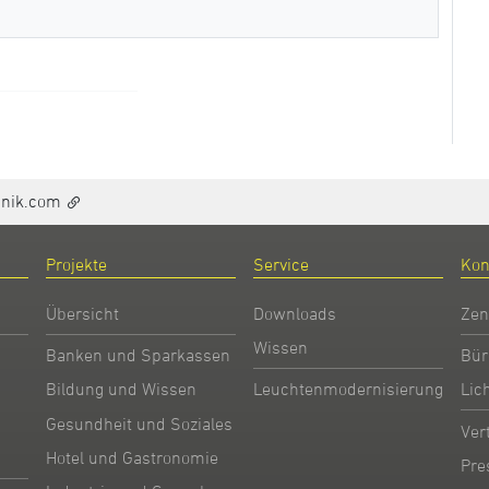
hnik.com
Projekte
Service
Kon
Übersicht
Downloads
Zen
Wissen
Banken und Sparkassen
Bür
Bildung und Wissen
Leuchtenmodernisierung
Lic
Gesundheit und Soziales
Ver
Hotel und Gastronomie
Pre