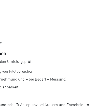
te
hen
len Umfeld geprüft:
g von Pilotbereichen
rnehmung und – bei Bedarf – Messung)
dienbarkeit
h und schafft Akzeptanz bei Nutzern und Entscheidern.