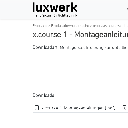
Produkte >
Produktdownloadsuche >
products-x.course-1-
x.course 1 - Montageanleit
Downloadart:
Montagebeschreibung zur detaillie
Downloads:
x.course-1-Montageanleitungen [.pdf]