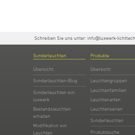
Schreiben Sie uns unter:
info@luxwerk-lichttec
Sonderleuchten
Produkte
Übersicht
Übersicht
Sonderleuchten-Blog
Leuchtengruppen
Leuchtenfamilien
Sonderleuchten von
Leuchtenarten
luxwerk
Leuchtenserien
Bestandsleuchten
erhalten
Sonderleuchten
Modifikation von
Produktsuche
Leuchten