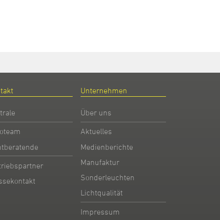
takt
Unternehmen
trale
Über uns
oteam
Aktuelles
htberatende
Medienberichte
Manufaktur
triebspartner
Sonderleuchten
ssekontakt
Lichtqualität
Impressum