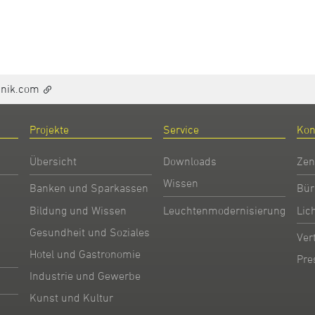
hnik.com
Projekte
Service
Kon
Übersicht
Downloads
Zen
Wissen
Banken und Sparkassen
Bür
Bildung und Wissen
Leuchtenmodernisierung
Lic
Gesundheit und Soziales
Ver
Hotel und Gastronomie
Pre
Industrie und Gewerbe
Kunst und Kultur