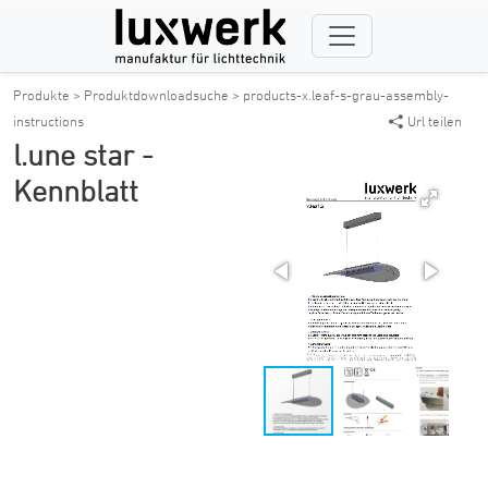
Produkte >
Produktdownloadsuche >
products-x.leaf-s-grau-assembly-
instructions
Url teilen
l.une star -
Kennblatt