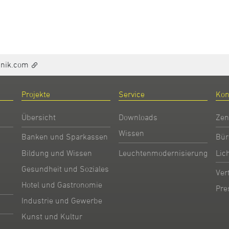
hnik.com
Projekte
Service
Kon
Übersicht
Downloads
Zen
Wissen
Banken und Sparkassen
Bür
Bildung und Wissen
Leuchtenmodernisierung
Lic
Gesundheit und Soziales
Ver
Hotel und Gastronomie
Pre
Industrie und Gewerbe
Kunst und Kultur