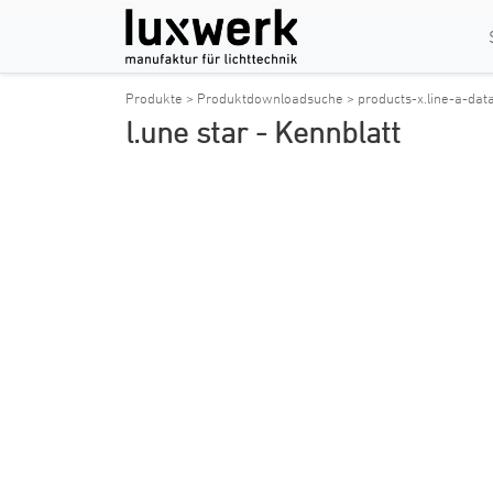
Produkte >
Produktdownloadsuche >
products-x.line-a-dat
l.une star - Kennblatt