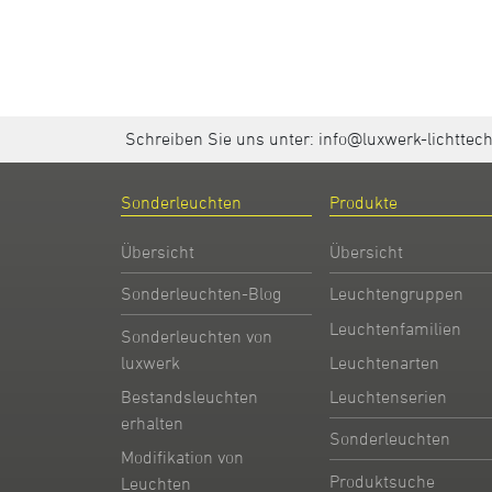
Schreiben Sie uns unter:
info@luxwerk-lichttec
Sonderleuchten
Produkte
Übersicht
Übersicht
Sonderleuchten-Blog
Leuchtengruppen
Leuchtenfamilien
Sonderleuchten von
Leuchtenarten
luxwerk
Leuchtenserien
Bestandsleuchten
erhalten
Sonderleuchten
Modifikation von
Produktsuche
Leuchten