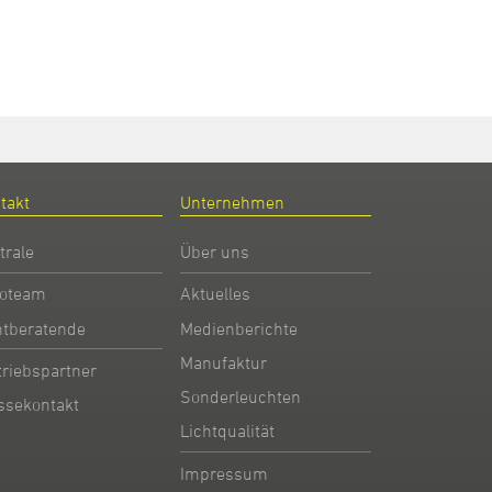
takt
Unternehmen
trale
Über uns
oteam
Aktuelles
htberatende
Medienberichte
Manufaktur
triebspartner
Sonderleuchten
ssekontakt
Lichtqualität
Impressum