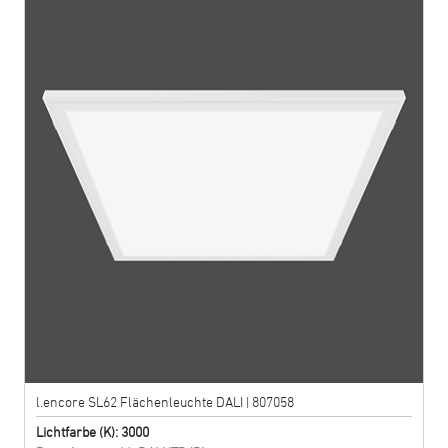
l.encore SL62 Flächenleuchte DALI | 807058
Lichtfarbe (K): 3000