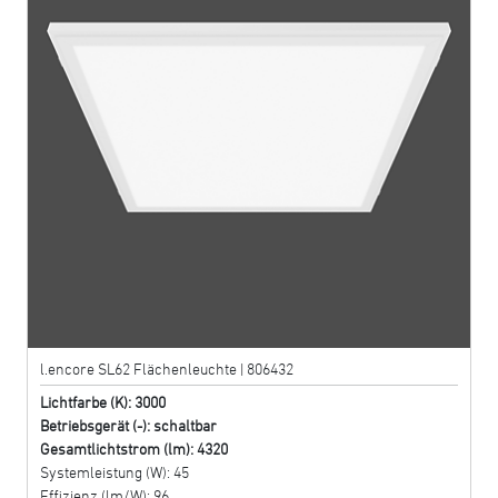
l.encore SL62 Flächenleuchte | 806432
Lichtfarbe (K): 3000
Betriebsgerät (-): schaltbar
Gesamtlichtstrom (lm): 4320
Systemleistung (W): 45
Effizienz (lm/W): 96