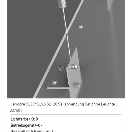
l.encore SL30/SL62/SL120 Seilabhängung Set ohne Leuchte |
807501
Lichtfarbe (K): 0
Betriebsgerät (-): -
Gesamtlichtstrom (lm): 0