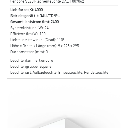
l.encore SL30 Flächenleuchte DALI | 807062
Lichtfarbe (K): 4000
Betriebsgerät (-): DALI/TD/PL
Gesamtlichtstrom (lm): 2400
Systemleistung (W): 24
Effizienz (lm/W): 100
Lichtaustrittswinkel (Grad): 110°
Höhe x Breite x Länge (mm): 9 x 295 x 295
Durchmesser (mm): 0
Leuchtenfamilie: l.encore
Leuchtengruppe: Square
Leuchtenart: Aufbauleuchte; Einbauleuchte; Pendelleuchte