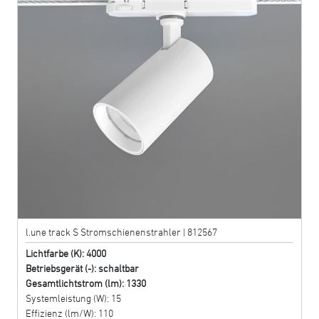
l.une track S Stromschienenstrahler | 812567
Lichtfarbe (K): 4000
Betriebsgerät (-): schaltbar
Gesamtlichtstrom (lm): 1330
Systemleistung (W): 15
Effizienz (lm/W): 110