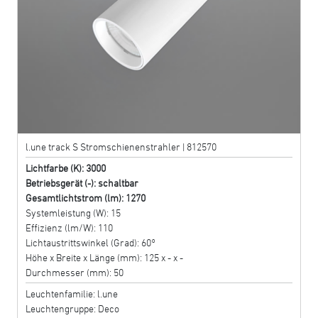
l.une track S Stromschienenstrahler | 812570
Lichtfarbe (K): 3000
Betriebsgerät (-): schaltbar
Gesamtlichtstrom (lm): 1270
Systemleistung (W): 15
Effizienz (lm/W): 110
Lichtaustrittswinkel (Grad): 60°
Höhe x Breite x Länge (mm): 125 x - x -
Durchmesser (mm): 50
Leuchtenfamilie: l.une
Leuchtengruppe: Deco