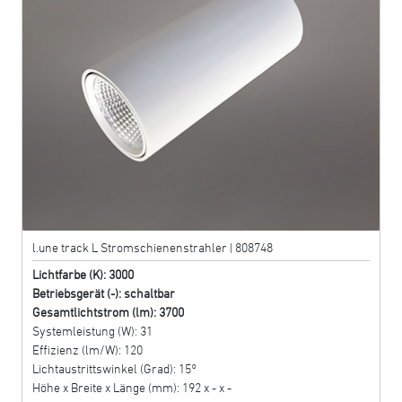
l.une track L Stromschienenstrahler | 808748
Lichtfarbe (K): 3000
Betriebsgerät (-): schaltbar
Gesamtlichtstrom (lm): 3700
Systemleistung (W): 31
Effizienz (lm/W): 120
Lichtaustrittswinkel (Grad): 15°
Höhe x Breite x Länge (mm): 192 x - x -