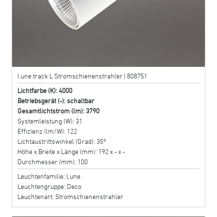
l.une track L Stromschienenstrahler | 808751
Lichtfarbe (K): 4000
Betriebsgerät (-): schaltbar
Gesamtlichtstrom (lm): 3790
Systemleistung (W): 31
Effizienz (lm/W): 122
Lichtaustrittswinkel (Grad): 35°
Höhe x Breite x Länge (mm): 192 x - x -
Durchmesser (mm): 100
Leuchtenfamilie: l.une
Leuchtengruppe: Deco
Leuchtenart: Stromschienenstrahler