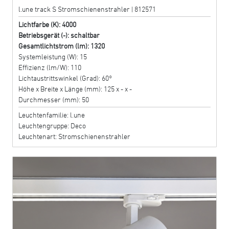
l.une track S Stromschienenstrahler | 812571
Lichtfarbe (K): 4000
Betriebsgerät (-): schaltbar
Gesamtlichtstrom (lm): 1320
Systemleistung (W): 15
Effizienz (lm/W): 110
Lichtaustrittswinkel (Grad): 60°
Höhe x Breite x Länge (mm): 125 x - x -
Durchmesser (mm): 50
Leuchtenfamilie: l.une
Leuchtengruppe: Deco
Leuchtenart: Stromschienenstrahler