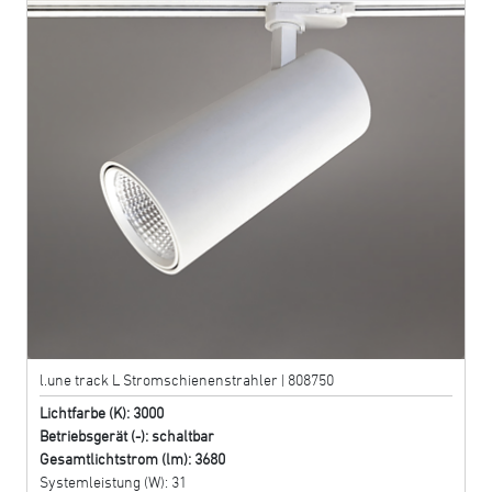
l.une track L Stromschienenstrahler | 808750
Lichtfarbe (K): 3000
Betriebsgerät (-): schaltbar
Gesamtlichtstrom (lm): 3680
Systemleistung (W): 31