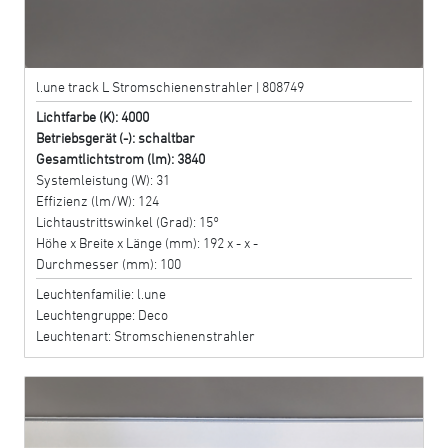
l.une track L Stromschienenstrahler | 808749
Lichtfarbe (K): 4000
Betriebsgerät (-): schaltbar
Gesamtlichtstrom (lm): 3840
Systemleistung (W): 31
Effizienz (lm/W): 124
Lichtaustrittswinkel (Grad): 15°
Höhe x Breite x Länge (mm): 192 x - x -
Durchmesser (mm): 100
Leuchtenfamilie: l.une
Leuchtengruppe: Deco
Leuchtenart: Stromschienenstrahler