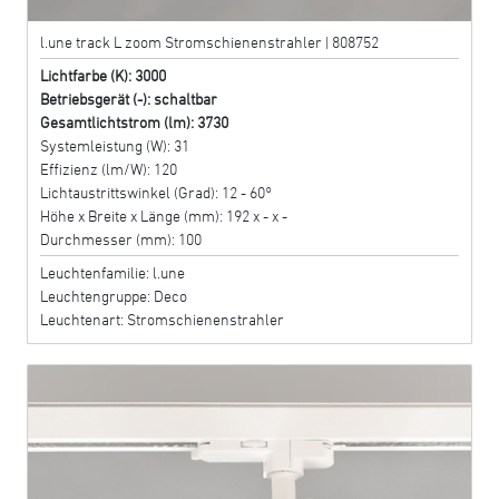
l.une track L zoom Stromschienenstrahler | 808752
Lichtfarbe (K): 3000
Betriebsgerät (-): schaltbar
Gesamtlichtstrom (lm): 3730
Systemleistung (W): 31
Effizienz (lm/W): 120
Lichtaustrittswinkel (Grad): 12 - 60°
Höhe x Breite x Länge (mm): 192 x - x -
Durchmesser (mm): 100
Leuchtenfamilie: l.une
Leuchtengruppe: Deco
Leuchtenart: Stromschienenstrahler