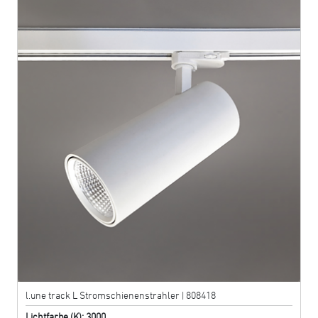
l.une track L Stromschienenstrahler | 808418
Lichtfarbe (K): 3000