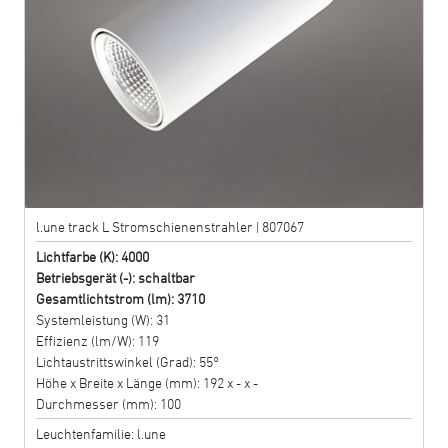
l.une track L Stromschienenstrahler | 807067
Lichtfarbe (K): 4000
Betriebsgerät (-): schaltbar
Gesamtlichtstrom (lm): 3710
Systemleistung (W): 31
Effizienz (lm/W): 119
Lichtaustrittswinkel (Grad): 55°
Höhe x Breite x Länge (mm): 192 x - x -
Durchmesser (mm): 100
Leuchtenfamilie: l.une