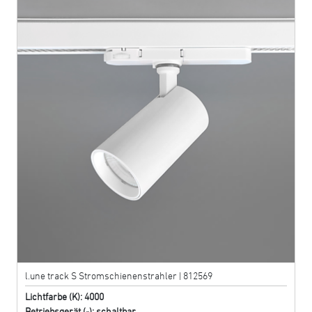
l.une track S Stromschienenstrahler | 812569
Lichtfarbe (K): 4000
Betriebsgerät (-): schaltbar