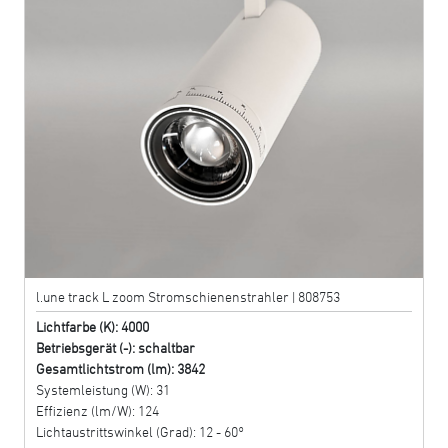
l.une track L zoom Stromschienenstrahler | 808753
Lichtfarbe (K): 4000
Betriebsgerät (-): schaltbar
Gesamtlichtstrom (lm): 3842
Systemleistung (W): 31
Effizienz (lm/W): 124
Lichtaustrittswinkel (Grad): 12 - 60°