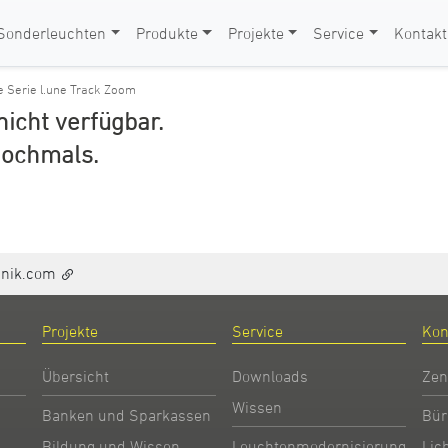
Sonderleuchten
Produkte
Projekte
Service
Kontakt
e Serie l.une Track Zoom
 nicht verfügbar.
nochmals.
hnik.com
Projekte
Service
Kon
Übersicht
Downloads
Zen
Wissen
Banken und Sparkassen
Bür
Bildung und Wissen
Leuchtenmodernisierung
Lic