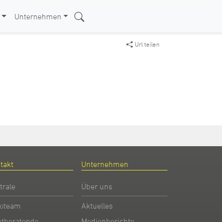
Unternehmen
Url teilen
takt
Unternehmen
trale
Über uns
oteam
Aktuelles
htberatende
Medienberichte