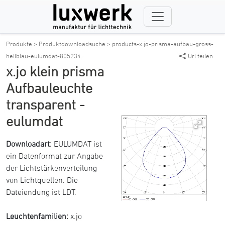
Produkte >
Produktdownloadsuche >
products-x.jo-prisma-aufbau-gross-
hellblau-eulumdat-805234
Url teilen
x.jo klein prisma
Aufbauleuchte
transparent -
eulumdat
Downloadart:
EULUMDAT ist
ein Datenformat zur Angabe
der Lichtstärkenverteilung
von Lichtquellen. Die
Dateiendung ist LDT.
Leuchtenfamilien:
x.jo