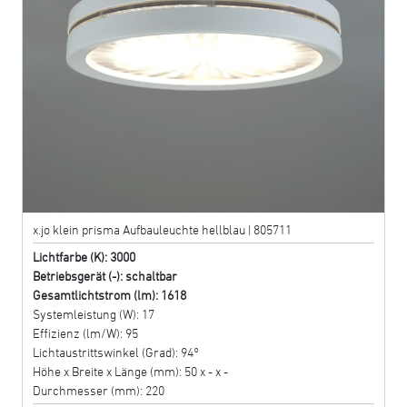
x.jo klein prisma Aufbauleuchte hellblau | 805711
Lichtfarbe (K): 3000
Betriebsgerät (-): schaltbar
Gesamtlichtstrom (lm): 1618
Systemleistung (W): 17
Effizienz (lm/W): 95
Lichtaustrittswinkel (Grad): 94°
Höhe x Breite x Länge (mm): 50 x - x -
Durchmesser (mm): 220