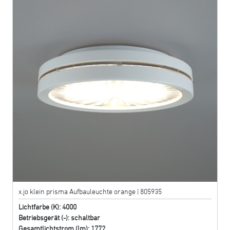
x.jo klein prisma Aufbauleuchte orange | 805935
Lichtfarbe (K): 4000
Betriebsgerät (-): schaltbar
Gesamtlichtstrom (lm): 1772