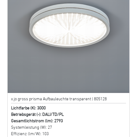
x.jo gross prisma Aufbauleuchte transparent | 805128
Lichtfarbe (K): 3000
Betriebsgerät (-): DALI/TD/PL
Gesamtlichtstrom (lm): 2793
Systemleistung (W): 27
Effizienz (lm/W): 103