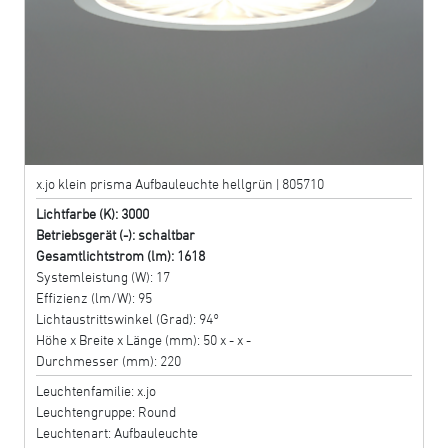
x.jo klein prisma Aufbauleuchte hellgrün | 805710
Lichtfarbe (K): 3000
Betriebsgerät (-): schaltbar
Gesamtlichtstrom (lm): 1618
Systemleistung (W): 17
Effizienz (lm/W): 95
Lichtaustrittswinkel (Grad): 94°
Höhe x Breite x Länge (mm): 50 x - x -
Durchmesser (mm): 220
Leuchtenfamilie: x.jo
Leuchtengruppe: Round
Leuchtenart: Aufbauleuchte