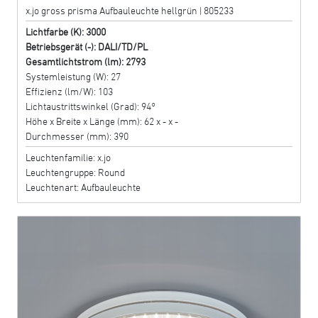
x.jo gross prisma Aufbauleuchte hellgrün | 805233
Lichtfarbe (K): 3000
Betriebsgerät (-): DALI/TD/PL
Gesamtlichtstrom (lm): 2793
Systemleistung (W): 27
Effizienz (lm/W): 103
Lichtaustrittswinkel (Grad): 94°
Höhe x Breite x Länge (mm): 62 x - x -
Durchmesser (mm): 390
Leuchtenfamilie: x.jo
Leuchtengruppe: Round
Leuchtenart: Aufbauleuchte