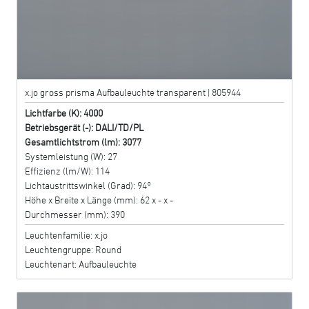
x.jo gross prisma Aufbauleuchte transparent | 805944
Lichtfarbe (K): 4000
Betriebsgerät (-): DALI/TD/PL
Gesamtlichtstrom (lm): 3077
Systemleistung (W): 27
Effizienz (lm/W): 114
Lichtaustrittswinkel (Grad): 94°
Höhe x Breite x Länge (mm): 62 x - x -
Durchmesser (mm): 390
Leuchtenfamilie: x.jo
Leuchtengruppe: Round
Leuchtenart: Aufbauleuchte