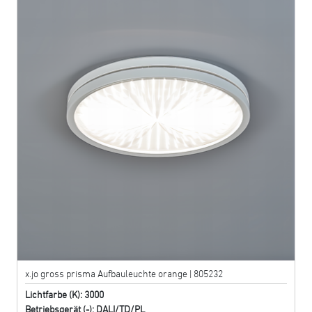
x.jo gross prisma Aufbauleuchte orange | 805232
Lichtfarbe (K): 3000
Betriebsgerät (-): DALI/TD/PL