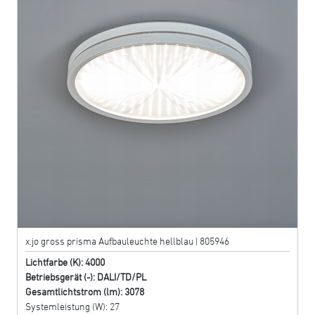
x.jo gross prisma Aufbauleuchte hellblau | 805946
Lichtfarbe (K): 4000
Betriebsgerät (-): DALI/TD/PL
Gesamtlichtstrom (lm): 3078
Systemleistung (W): 27