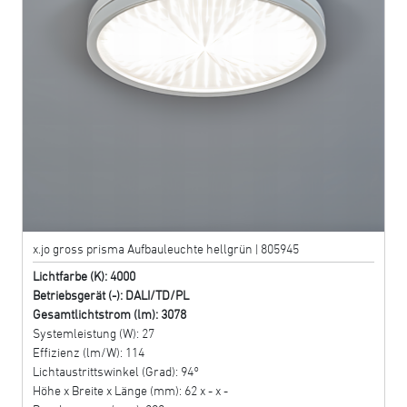
x.jo gross prisma Aufbauleuchte hellgrün | 805945
Lichtfarbe (K): 4000
Betriebsgerät (-): DALI/TD/PL
Gesamtlichtstrom (lm): 3078
Systemleistung (W): 27
Effizienz (lm/W): 114
Lichtaustrittswinkel (Grad): 94°
Höhe x Breite x Länge (mm): 62 x - x -