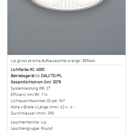
x.jo gross prisma Aufbauleuchte orange | 805464
Lichtfarbe (K): 4000
Betriebsgerät (-): DALI/TD/PL
Gesamtlichtstrom (lm): 3078
Systemleistung (W): 27
Effizienz (lm/W): 114
Lichtaustrittswinkel (Grad): 94°
Höhe x Breite x Länge (mm): 62 x - x -
Durchmesser (mm): 390
Leuchtenfamilie: x.jo
Leuchtengruppe: Round