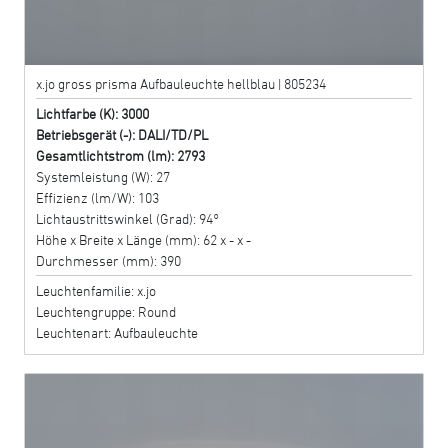
x.jo gross prisma Aufbauleuchte hellblau | 805234
Lichtfarbe (K): 3000
Betriebsgerät (-): DALI/TD/PL
Gesamtlichtstrom (lm): 2793
Systemleistung (W): 27
Effizienz (lm/W): 103
Lichtaustrittswinkel (Grad): 94°
Höhe x Breite x Länge (mm): 62 x - x -
Durchmesser (mm): 390
Leuchtenfamilie: x.jo
Leuchtengruppe: Round
Leuchtenart: Aufbauleuchte