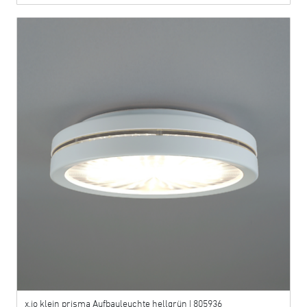
x.jo klein prisma Aufbauleuchte hellgrün | 805936