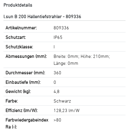
Produktdetails
l.sun B 200 Hallentiefstrahler - 809336
Artikelnummer:
809336
Schutzart:
IP65
Schutzklasse:
I
Abmessungen (mm):
Breite: 0mm; Höhe: 210mm;
Länge: 0mm
Durchmesser (mm):
360
Einbautiefe (mm):
0
Gewicht (kg):
4,8
Farbe:
Schwarz
Effizienz (lm/W):
128,23 lm/W
Farbwiedergabeindex
>80
Ra (-):