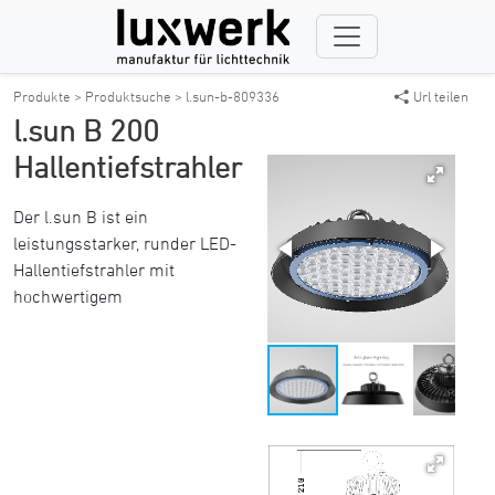
Produkte >
Produktsuche >
l.sun-b-809336
Url teilen
l.sun B 200
Hallentiefstrahler
Der l.sun B ist ein
leistungsstarker, runder LED-
Hallentiefstrahler mit
hochwertigem