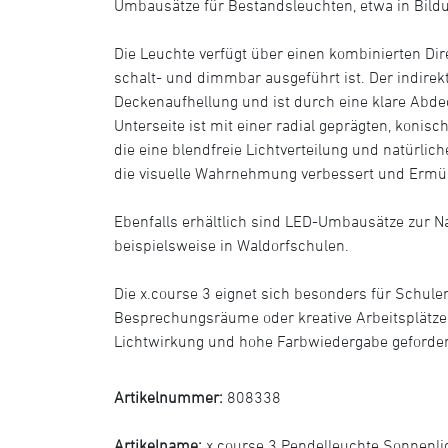
Umbausätze für Bestandsleuchten, etwa in Bildu
Die Leuchte verfügt über einen kombinierten Dir
schalt- und dimmbar ausgeführt ist. Der indirekt
Deckenaufhellung und ist durch eine klare Abde
Unterseite ist mit einer radial geprägten, konis
die eine blendfreie Lichtverteilung und natürlic
die visuelle Wahrnehmung verbessert und Ermü
Ebenfalls erhältlich sind LED-Umbausätze zur 
beispielsweise in Waldorfschulen.
Die x.course 3 eignet sich besonders für Schule
Besprechungsräume oder kreative Arbeitsplätze
Lichtwirkung und hohe Farbwiedergabe geforder
Artikelnummer:
808338
Artikelname:
x.course 3 Pendelleuchte Sonnenli