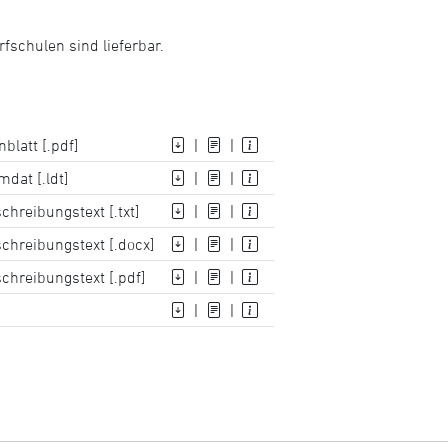
schulen sind lieferbar.
blatt [.pdf]
|
|
dat [.ldt]
|
|
hreibungstext [.txt]
|
|
chreibungstext [.docx]
|
|
chreibungstext [.pdf]
|
|
|
|