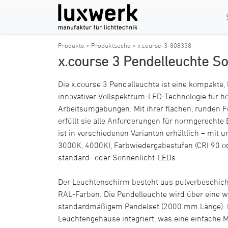
Produkte >
Produktsuche >
x.course-3-808338
x.course 3 Pendelleuchte So
Die x.course 3 Pendelleuchte ist eine kompakte,
innovativer Vollspektrum-LED-Technologie für hö
Arbeitsumgebungen. Mit ihrer flachen, runden 
erfüllt sie alle Anforderungen für normgerecht
ist in verschiedenen Varianten erhältlich – mit 
3000K, 4000K), Farbwiedergabestufen (CRI 90 o
standard- oder Sonnenlicht-LEDs.
Der Leuchtenschirm besteht aus pulverbeschich
RAL-Farben. Die Pendelleuchte wird über eine w
standardmäßigem Pendelset (2000 mm Länge). Di
Leuchtengehäuse integriert, was eine einfache M