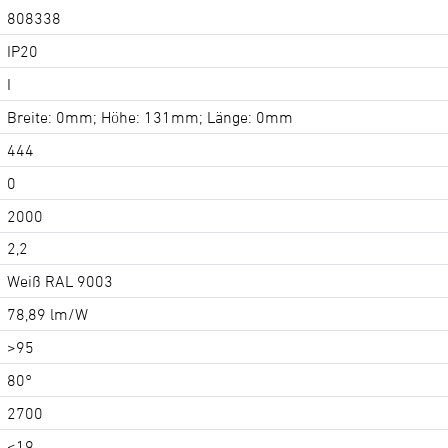
808338
IP20
I
Breite: 0mm; Höhe: 131mm; Länge: 0mm
444
0
2000
2,2
Weiß RAL 9003
78,89 lm/W
>95
80°
2700
<19