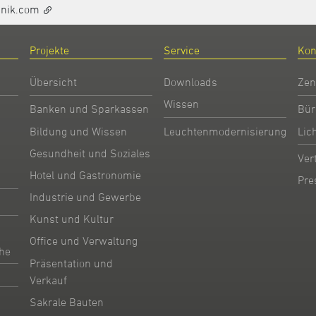
hnik.com
Projekte
Service
Kon
Übersicht
Downloads
Zen
Wissen
Banken und Sparkassen
Bür
Bildung und Wissen
Leuchtenmodernisierung
Lic
Gesundheit und Soziales
Ver
Hotel und Gastronomie
Pre
Industrie und Gewerbe
Kunst und Kultur
Office und Verwaltung
he
Präsentation und
Verkauf
Sakrale Bauten