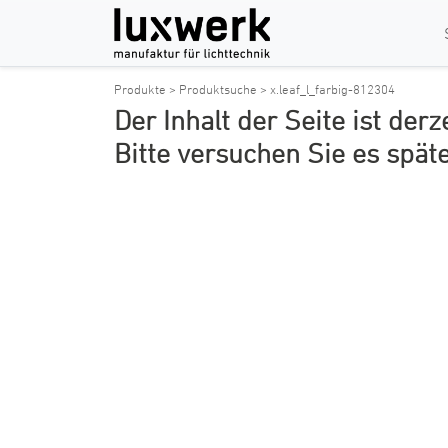
Produkte >
Produktsuche >
x.leaf_l_farbig-812304
Der Inhalt der Seite ist derz
Bitte versuchen Sie es spät