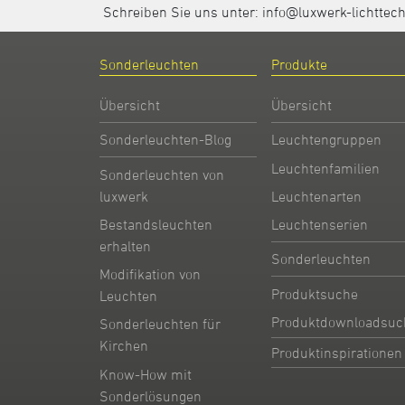
Schreiben Sie uns unter:
info@luxwerk-lichttec
Sonderleuchten
Produkte
Übersicht
Übersicht
Sonderleuchten-Blog
Leuchtengruppen
Leuchtenfamilien
Sonderleuchten von
Leuchtenarten
luxwerk
Leuchtenserien
Bestandsleuchten
erhalten
Sonderleuchten
Modifikation von
Produktsuche
Leuchten
Produktdownloadsuc
Sonderleuchten für
Kirchen
Produktinspirationen
Know-How mit
Sonderlösungen