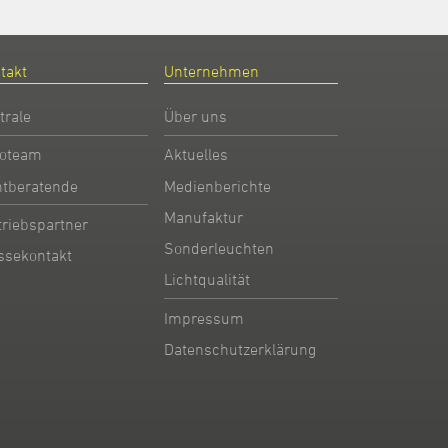
takt
Unternehmen
trale
Über uns
oteam
Aktuelles
htberatende
Medienberichte
Manufaktur
triebspartner
Sonderleuchten
ssekontakt
Lichtqualität
Impressum
Datenschutzerklärung