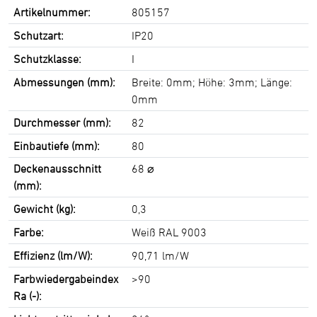
Artikelnummer:
805157
Schutzart:
IP20
Schutzklasse:
I
Abmessungen (mm):
Breite: 0mm; Höhe: 3mm; Länge:
0mm
Durchmesser (mm):
82
Einbautiefe (mm):
80
Deckenausschnitt
68 ⌀
(mm):
Gewicht (kg):
0,3
Farbe:
Weiß RAL 9003
Effizienz (lm/W):
90,71 lm/W
Farbwiedergabeindex
>90
Ra (-):