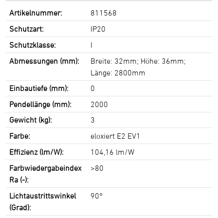
Artikelnummer:
811568
Schutzart:
IP20
Schutzklasse:
I
Abmessungen (mm):
Breite: 32mm; Höhe: 36mm;
Länge: 2800mm
Einbautiefe (mm):
0
Pendellänge (mm):
2000
Gewicht (kg):
3
Farbe:
eloxiert E2 EV1
Effizienz (lm/W):
104,16 lm/W
Farbwiedergabeindex
>80
Ra (-):
Lichtaustrittswinkel
90°
(Grad):