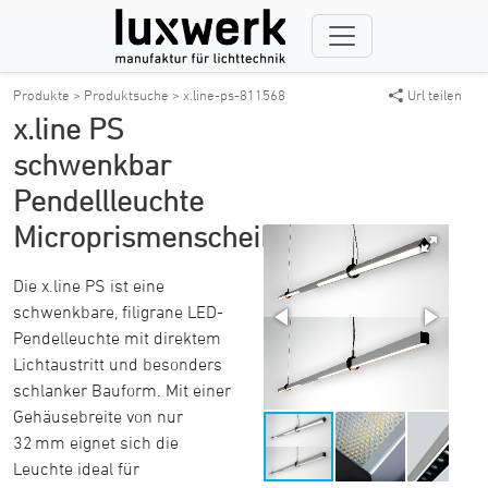
Produkte >
Produktsuche >
x.line-ps-811568
Url teilen
x.line PS
schwenkbar
Pendellleuchte
Microprismenscheibe
Die x.line PS ist eine
schwenkbare, filigrane LED-
Pendelleuchte mit direktem
Lichtaustritt und besonders
schlanker Bauform. Mit einer
Gehäusebreite von nur
32 mm eignet sich die
Leuchte ideal für