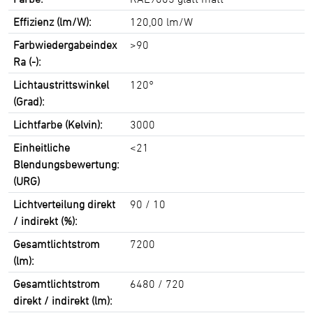
Effizienz (lm/W):
120,00 lm/W
Farbwiedergabeindex
>90
Ra (-):
Lichtaustrittswinkel
120°
(Grad):
Lichtfarbe (Kelvin):
3000
Einheitliche
<21
Blendungsbewertung:
(URG)
Lichtverteilung direkt
90 / 10
/ indirekt (%):
Gesamtlichtstrom
7200
(lm):
Gesamtlichtstrom
6480 / 720
direkt / indirekt (lm):