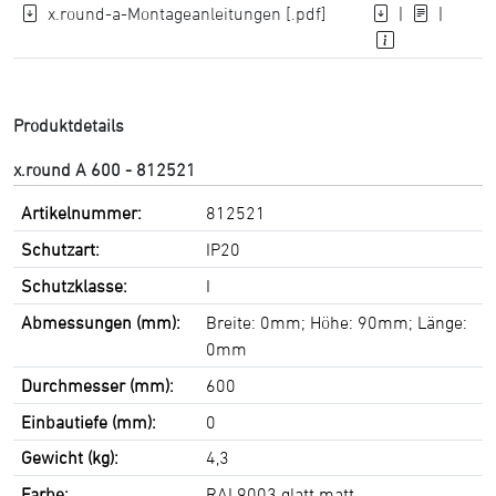
x.round-a-Montageanleitungen [.pdf]
|
|
Produktdetails
x.round A 600 - 812521
Artikelnummer:
812521
Schutzart:
IP20
Schutzklasse:
I
Abmessungen (mm):
Breite: 0mm; Höhe: 90mm; Länge:
0mm
Durchmesser (mm):
600
Einbautiefe (mm):
0
Gewicht (kg):
4,3
Farbe:
RAL9003 glatt matt