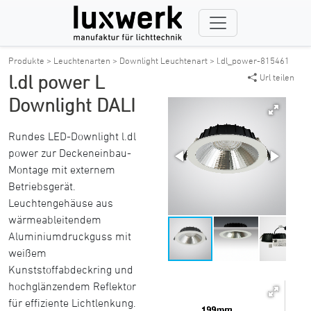
Produkte >
Leuchtenarten >
Downlight Leuchtenart >
l.dl_power-815461
l.dl power L
Url teilen
Downlight DALI
Rundes LED-Downlight l.dl
power zur Deckeneinbau-
Montage mit externem
Betriebsgerät.
Leuchtengehäuse aus
wärmeableitendem
Aluminiumdruckguss mit
weißem
Kunststoffabdeckring und
hochglänzendem Reflektor
für effiziente Lichtlenkung.