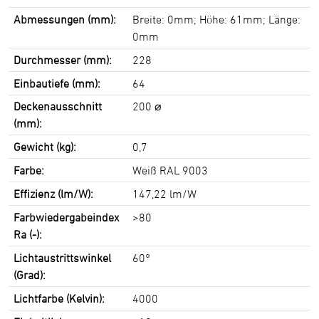
Abmessungen (mm):
Breite: 0mm; Höhe: 61mm; Länge:
0mm
Durchmesser (mm):
228
Einbautiefe (mm):
64
Deckenausschnitt
200 ⌀
(mm):
Gewicht (kg):
0,7
Farbe:
Weiß RAL 9003
Effizienz (lm/W):
147,22 lm/W
Farbwiedergabeindex
>80
Ra (-):
Lichtaustrittswinkel
60°
(Grad):
Lichtfarbe (Kelvin):
4000