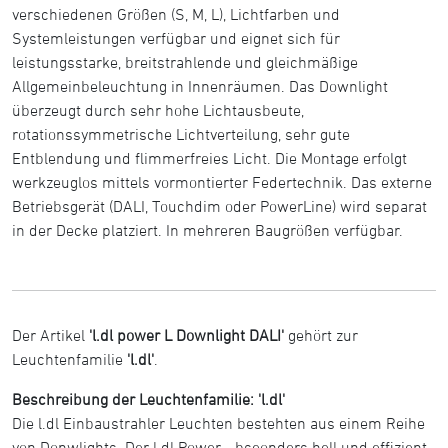
verschiedenen Größen (S, M, L), Lichtfarben und
Systemleistungen verfügbar und eignet sich für
leistungsstarke, breitstrahlende und gleichmäßige
Allgemeinbeleuchtung in Innenräumen. Das Downlight
überzeugt durch sehr hohe Lichtausbeute,
rotationssymmetrische Lichtverteilung, sehr gute
Entblendung und flimmerfreies Licht. Die Montage erfolgt
werkzeuglos mittels vormontierter Federtechnik. Das externe
Betriebsgerät (DALI, Touchdim oder PowerLine) wird separat
in der Decke platziert. In mehreren Baugrößen verfügbar.
Der Artikel
'l.dl power L Downlight DALI'
gehört zur
Leuchtenfamilie
'l.dl'
.
Beschreibung der Leuchtenfamilie: 'l.dl'
Die l.dl Einbaustrahler Leuchten bestehten aus einem Reihe
von Donwlights. Der l.dl Power - bseonders hell und effizient.