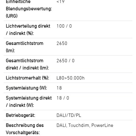
Einheitliche
<19
Blendungsbewertung:
(URG)
Lichtverteilung direkt
100 / 0
/ indirekt (%):
Gesamtlichtstrom
2650
(lm):
Gesamtlichtstrom
2650 / 0
direkt / indirekt (lm):
Lichtstromerhalt (%):
L80>50.000h
Systemleistung (W):
18
Systemleistung direkt
18 / 0
/ indirekt (W):
Betriebsgerät:
DALI/TD/PL
Beschreibung des
DALI, Touchdim, PowerLine
Vorschaltgeräts: