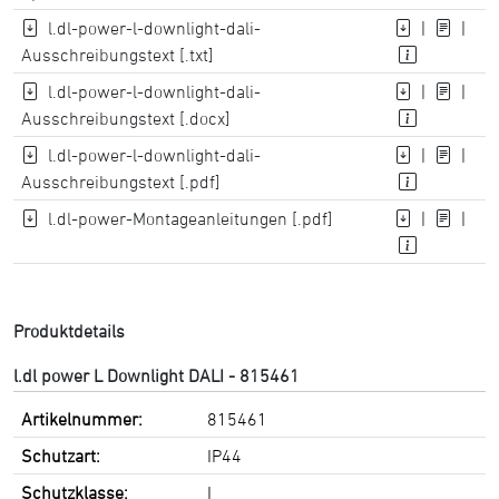
l.dl-power-l-downlight-dali-
|
|
Ausschreibungstext [.txt]
l.dl-power-l-downlight-dali-
|
|
Ausschreibungstext [.docx]
l.dl-power-l-downlight-dali-
|
|
Ausschreibungstext [.pdf]
l.dl-power-Montageanleitungen [.pdf]
|
|
Produktdetails
l.dl power L Downlight DALI - 815461
Artikelnummer:
815461
Schutzart:
IP44
Schutzklasse:
I