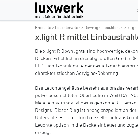
Produkte >
Leuchtenarten >
Downlight Leuchtenart >
x.ligh
x.light R mittel Einbaustrah
Die x.light R Downlights sind hochwertige, deko
Decken. Erhältlich in drei abgestuften Größen (kle
LED-Lichttechnik mit einer gestalterisch ansp
charakteristischen Acrylglas-Dekorring.
Das Leuchtengehäuse besteht aus präzise vera
pulverbeschichteten Oberfläche in Weiß RAL 900
Metalleinbaurings ist das sogenannte R-Element –
Designs. Dieser Ring ist hochglanzpoliert an der
Unterseite. Er sorgt durch gezielte Lichtauskoppl
Leuchte optisch in die Decke einbettet und zugle
erzeugt.