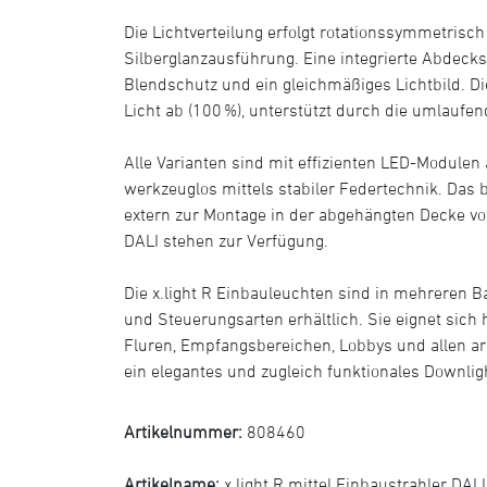
Die Lichtverteilung erfolgt rotationssymmetrisch
Silberglanzausführung. Eine integrierte Abdecks
Blendschutz und ein gleichmäßiges Lichtbild. Die
Licht ab (100 %), unterstützt durch die umlaufe
Alle Varianten sind mit effizienten LED-Modulen 
werkzeuglos mittels stabiler Federtechnik. Das b
extern zur Montage in der abgehängten Decke v
DALI stehen zur Verfügung.
Die x.light R Einbauleuchten sind in mehreren B
und Steuerungsarten erhältlich. Sie eignet sich 
Fluren, Empfangsbereichen, Lobbys und allen a
ein elegantes und zugleich funktionales Downligh
Artikelnummer:
808460
Artikelname:
x.light R mittel Einbaustrahler DALI