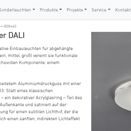
Sonderleuchten
Produkte
Projekte
Service
Kontakt
t-r-808460
ler DALI
rative Einbauleuchten für abgehängte
in, mittel, groß) vereint sie funktionale
ruchsvollen Komponente: einem
rbeitetem Aluminiumdruckguss mit einer
3. Statt eines klassischen
 ein dekorativer Acrylglasring – Teil des
 Außenkante und satiniert auf der
ung für einen subtilen Lichthof, der die
ich einen sanften, indirekten Lichteffekt