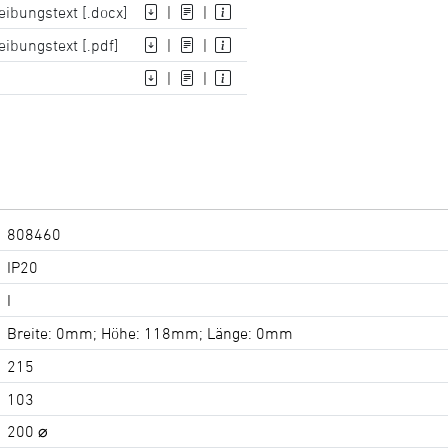
eibungstext [.docx]
|
|
eibungstext [.pdf]
|
|
|
|
808460
IP20
I
Breite: 0mm; Höhe: 118mm; Länge: 0mm
215
103
200 ⌀