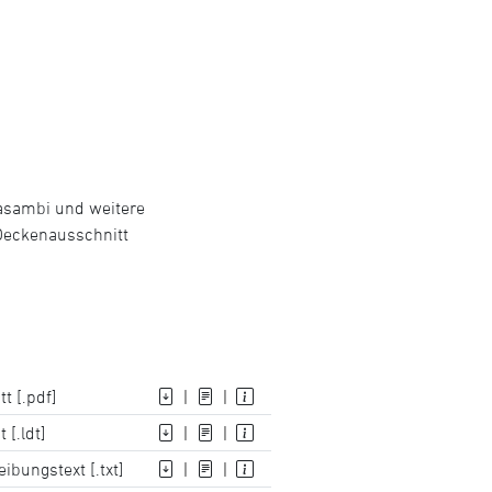
Casambi und weitere
Deckenausschnitt
t [.pdf]
|
|
 [.ldt]
|
|
ibungstext [.txt]
|
|