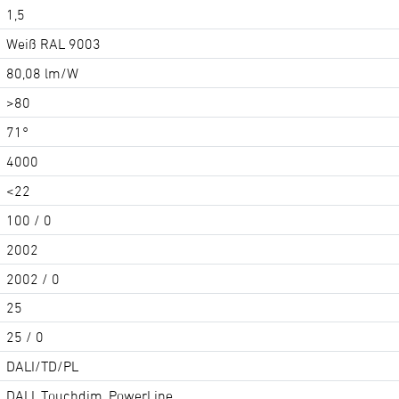
1,5
Weiß RAL 9003
80,08 lm/W
>80
71°
4000
<22
100 / 0
2002
2002 / 0
25
25 / 0
DALI/TD/PL
DALI, Touchdim, PowerLine