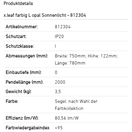
Produktdetails
x.leaf farbig L opal Sonnenlicht - 812304
Artikelnummer:
812304
Schutzart:
IP20
Schutzklasse:
I
Abmessungen (mm):
Breite: 750mm; Höhe: 122mm;
Länge: 780mm
Einbautiefe (mm):
0
Pendellänge (mm):
2000
Gewicht (kg):
3,5
Farbe:
Segel: nach Wahl der
Farbkollektion
Effizienz (lm/W):
80,56 lm/W
Farbwiedergabeindex
>95