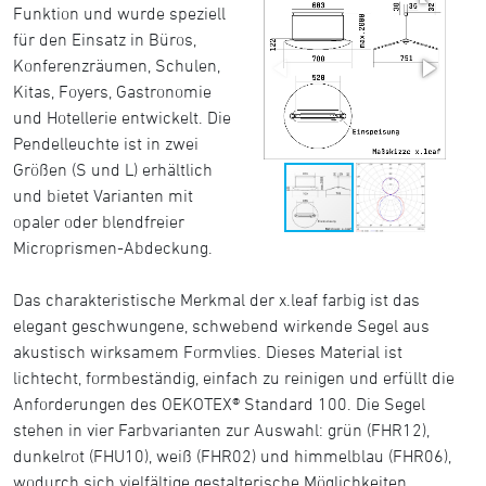
Funktion und wurde speziell
für den Einsatz in Büros,
Konferenzräumen, Schulen,
Kitas, Foyers, Gastronomie
und Hotellerie entwickelt. Die
Pendelleuchte ist in zwei
Größen (S und L) erhältlich
und bietet Varianten mit
opaler oder blendfreier
Microprismen-Abdeckung.
Das charakteristische Merkmal der x.leaf farbig ist das
elegant geschwungene, schwebend wirkende Segel aus
akustisch wirksamem Formvlies. Dieses Material ist
lichtecht, formbeständig, einfach zu reinigen und erfüllt die
Anforderungen des OEKOTEX® Standard 100. Die Segel
stehen in vier Farbvarianten zur Auswahl: grün (FHR12),
dunkelrot (FHU10), weiß (FHR02) und himmelblau (FHR06),
wodurch sich vielfältige gestalterische Möglichkeiten