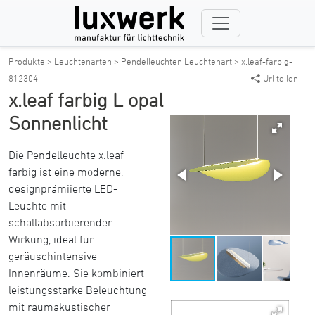
Produkte >
Leuchtenarten >
Pendelleuchten Leuchtenart >
x.leaf-farbig-
812304
Url teilen
x.leaf farbig L opal
Sonnenlicht
Die Pendelleuchte x.leaf
farbig ist eine moderne,
designprämiierte LED-
Leuchte mit
schallabsorbierender
Wirkung, ideal für
geräuschintensive
Innenräume. Sie kombiniert
leistungsstarke Beleuchtung
mit raumakustischer