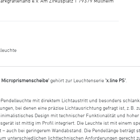
arkgräflerland e.V. Am Zirkusplatz 1 79379 Müllheim
lleuchte
e Microprismenscheibe'
gehört zur Leuchtenserie
'x.line PS'
.
ED-Pendelleuchte mit direktem Lichtaustritt und besonders schlan
gen, bei denen eine präzise Lichtausrichtung gefragt ist, z. B. 
minimalistisches Design mit technischer Funktionalität und hoher 
gerät ist mittig im Profil integriert. Die Leuchte ist mit einem sp
t – auch bei geringerem Wandabstand. Die Pendellänge beträgt st
um unterschiedlichen lichttechnischen Anforderungen gerecht z