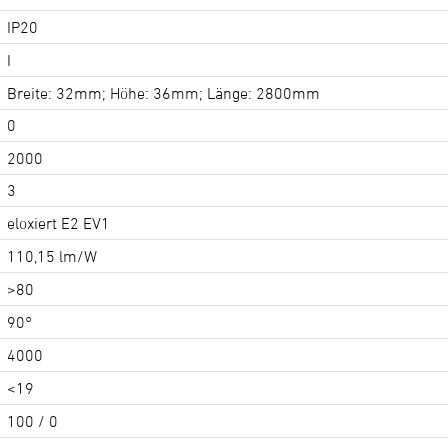
IP20
I
Breite: 32mm; Höhe: 36mm; Länge: 2800mm
0
2000
3
eloxiert E2 EV1
110,15 lm/W
>80
90°
4000
<19
100 / 0