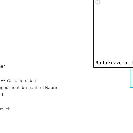
ner
- 90° einstellbar
ges Licht, brilliant im Raum
nd
glich,