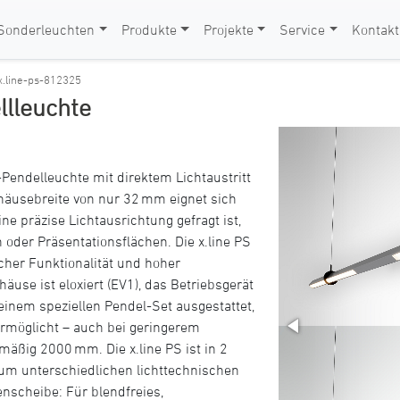
Sonderleuchten
Produkte
Projekte
Service
Kontakt
x.line-ps-812325
llleuchte
D-Pendelleuchte mit direktem Lichtaustritt
häusebreite von nur 32 mm eignet sich
e präzise Lichtausrichtung gefragt ist,
n oder Präsentationsflächen. Die x.line PS
cher Funktionalität und hoher
use ist eloxiert (EV1), das Betriebsgerät
it einem speziellen Pendel-Set ausgestattet,
ermöglicht – auch bei geringerem
äßig 2000 mm. Die x.line PS ist in 2
um unterschiedlichen lichttechnischen
nscheibe: Für blendfreies,