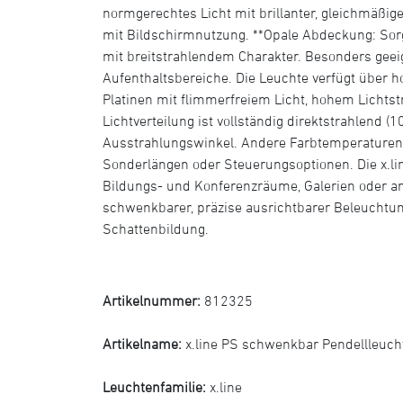
normgerechtes Licht mit brillanter, gleichmäßiger
mit Bildschirmnutzung. **Opale Abdeckung: Sorgt
mit breitstrahlendem Charakter. Besonders gee
Aufenthaltsbereiche. Die Leuchte verfügt über 
Platinen mit flimmerfreiem Licht, hohem Lichts
Lichtverteilung ist vollständig direktstrahlend (
Ausstrahlungswinkel. Andere Farbtemperaturen 
Sonderlängen oder Steuerungsoptionen. Die x.lin
Bildungs- und Konferenzräume, Galerien oder an
schwenkbarer, präzise ausrichtbarer Beleuchtu
Schattenbildung.
Artikelnummer:
812325
Artikelname:
x.line PS schwenkbar Pendellleuc
Leuchtenfamilie:
x.line