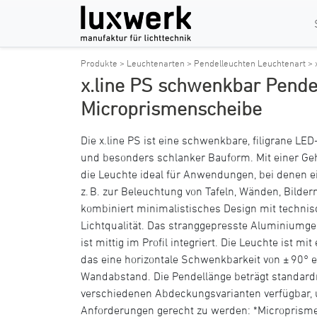
Produkte >
Leuchtenarten >
Pendelleuchten Leuchtenart >
x.line PS schwenkbar Pende
Microprismenscheibe
Die x.line PS ist eine schwenkbare, filigrane LE
und besonders schlanker Bauform. Mit einer Ge
die Leuchte ideal für Anwendungen, bei denen ein
z. B. zur Beleuchtung von Tafeln, Wänden, Bilder
kombiniert minimalistisches Design mit technis
Lichtqualität. Das stranggepresste Aluminiumgehä
ist mittig im Profil integriert. Die Leuchte ist m
das eine horizontale Schwenkbarkeit von ± 90° 
Wandabstand. Die Pendellänge beträgt standardm
verschiedenen Abdeckungsvarianten verfügbar, 
Anforderungen gerecht zu werden: *Microprisme