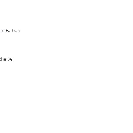
nen Farben
cheibe