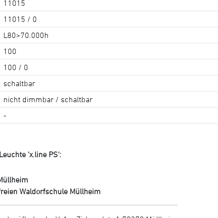
11015
11015 / 0
L80>70.000h
100
100 / 0
schaltbar
nicht dimmbar / schaltbar
-
euchte 'x.line PS':
Müllheim
freien Waldorfschule Müllheim