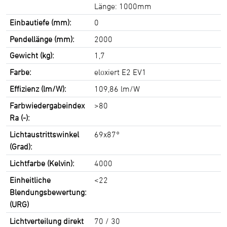
Länge: 1000mm
Einbautiefe (mm):
0
Pendellänge (mm):
2000
Gewicht (kg):
1,7
Farbe:
eloxiert E2 EV1
Effizienz (lm/W):
109,86 lm/W
Farbwiedergabeindex
>80
Ra (-):
Lichtaustrittswinkel
69x87°
(Grad):
Lichtfarbe (Kelvin):
4000
Einheitliche
<22
Blendungsbewertung:
(URG)
Lichtverteilung direkt
70 / 30