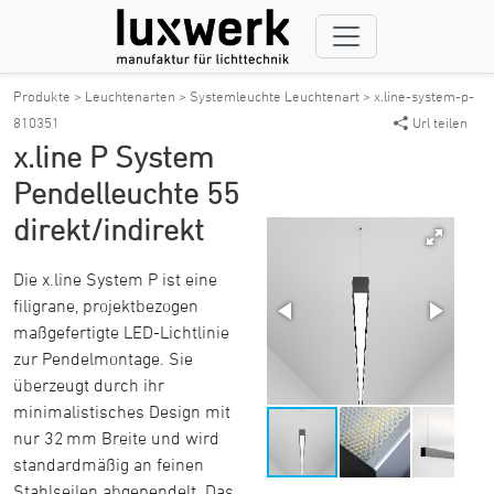
Produkte >
Leuchtenarten >
Systemleuchte Leuchtenart >
x.line-system-p-
810351
Url teilen
x.line P System
Pendelleuchte 55
direkt/indirekt
Die x.line System P ist eine
filigrane, projektbezogen
maßgefertigte LED-Lichtlinie
zur Pendelmontage. Sie
überzeugt durch ihr
minimalistisches Design mit
nur 32 mm Breite und wird
standardmäßig an feinen
Stahlseilen abgependelt. Das