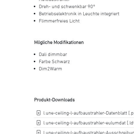
Dreh- und schwenkbar 90°
Betriebselektronik in Leuchte integriert
Flimmerfreies Licht
Mögliche Modifikationen
Dali dimmbar
Farbe Schwarz
Dim2Warm
Produkt-Downloads
l.une-ceiling-l-aufbaustrahler-Datenblatt [.p
l.une-ceiling-l-aufbaustrahler-eulumdat [.ld
l.une-ceiling-l-aufbaustrahler-Ausschreibung