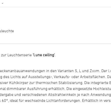
-
uleuchte
 zur Leuchtenserie
'l.une ceiling'
.
r Deckenanbauanwendungen in den Varianten S, L und Zoom. Der l.
ng des Lichts auf Ausstellungs-, Verkaufs- oder Arbeitsflächen.
ver Kühlkörper zur thermischen Stabilisierung. Die integrierte B
nal dimmbarer Ausführung erhältlich. Die eingesetzte Hochleistun
edergabe und verschiedenen Abstrahlwinkeln je nach Anwendung. 
s 60°, ideal für wechselnde Lichtanforderungen. Erhältlich in ver