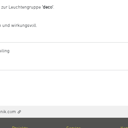
 zur Leuchtengruppe
'deco'
.
h und wirkungsvoll.
eiling
hnik.com
Projekte
Service
Kon