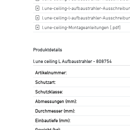
l.une-ceiling-l-aufbaustrahler-Ausschreibun
l.une-ceiling-l-aufbaustrahler-Ausschreibun
l.une-ceiling-Montageanleitungen [.pdf]
Produktdetails
l.une ceiling L Aufbaustrahler - 808754
Artikelnummer:
Schutzart:
Schutzklasse:
Abmessungen (mm):
Durchmesser (mm):
Einbautiefe (mm):
Gewicht (kg):