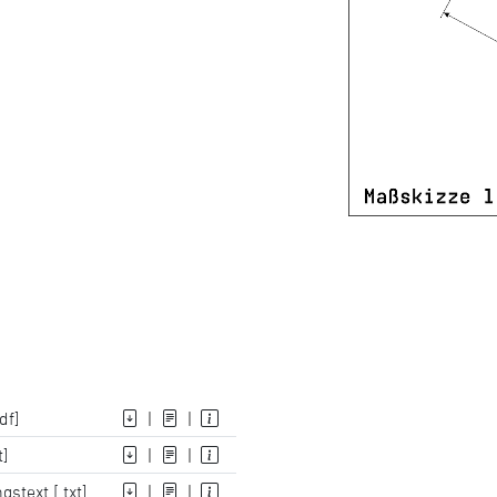
df]
|
|
t]
|
|
stext [.txt]
|
|