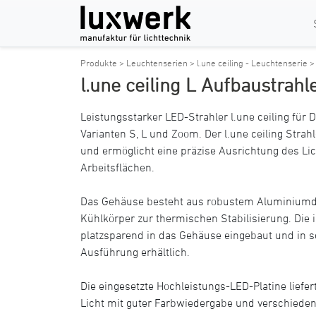
Produkte >
Leuchtenserien >
l.une ceiling - Leuchtenserie 
l.une ceiling L Aufbaustrahl
Leistungsstarker LED-Strahler l.une ceiling f
Varianten S, L und Zoom. Der l.une ceiling Strah
und ermöglicht eine präzise Ausrichtung des Lic
Arbeitsflächen.
Das Gehäuse besteht aus robustem Aluminiumdr
Kühlkörper zur thermischen Stabilisierung. Die in
platzsparend in das Gehäuse eingebaut und in s
Ausführung erhältlich.
Die eingesetzte Hochleistungs-LED-Platine liefe
Licht mit guter Farbwiedergabe und verschiede