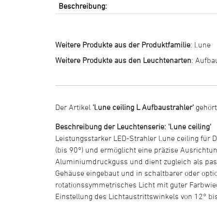
Beschreibung:
Weitere Produkte aus der Produktfamilie
:
l.une
Weitere Produkte aus den Leuchtenarten
:
Aufba
Der Artikel
'l.une ceiling L Aufbaustrahler'
gehört
Beschreibung der Leuchtenserie: 'l.une ceiling'
Leistungsstarker LED-Strahler l.une ceiling fü
(bis 90°) und ermöglicht eine präzise Ausrichtu
Aluminiumdruckguss und dient zugleich als passi
Gehäuse eingebaut und in schaltbarer oder optio
rotationssymmetrisches Licht mit guter Farbwi
Einstellung des Lichtaustrittswinkels von 12° bi