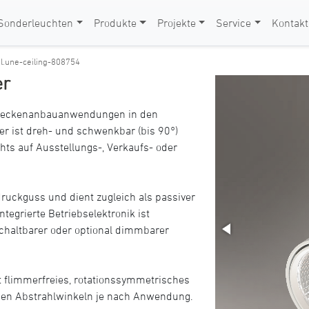
Sonderleuchten
Produkte
Projekte
Service
Kontakt
>
l.une-ceiling-808754
er
ür Deckenanbauanwendungen in den
ler ist dreh- und schwenkbar (bis 90°)
hts auf Ausstellungs-, Verkaufs- oder
uckguss und dient zugleich als passiver
tegrierte Betriebselektronik ist
chaltbarer oder optional dimmbarer
rt flimmerfreies, rotationssymmetrisches
nen Abstrahlwinkeln je nach Anwendung.