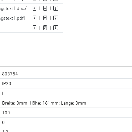
gstext [.docx]
|
|
gstext [.pdf]
|
|
|
|
808754
IP20
I
Breite: 0mm; Höhe: 181mm; Länge: 0mm
100
0
1,3