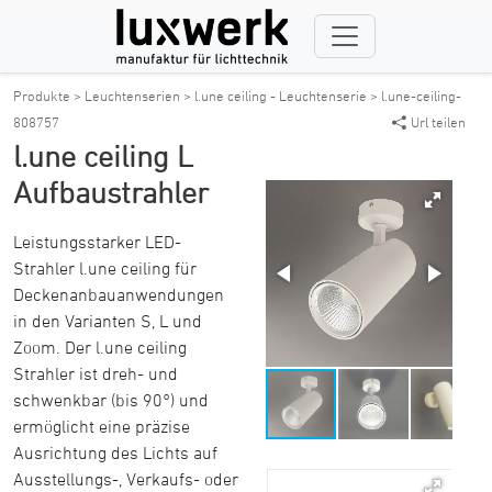
Produkte >
Leuchtenserien >
l.une ceiling - Leuchtenserie >
l.une-ceiling-
808757
Url teilen
l.une ceiling L
Aufbaustrahler
Leistungsstarker LED-
Strahler l.une ceiling für
Deckenanbauanwendungen
in den Varianten S, L und
Zoom. Der l.une ceiling
Strahler ist dreh- und
schwenkbar (bis 90°) und
ermöglicht eine präzise
Ausrichtung des Lichts auf
Ausstellungs-, Verkaufs- oder