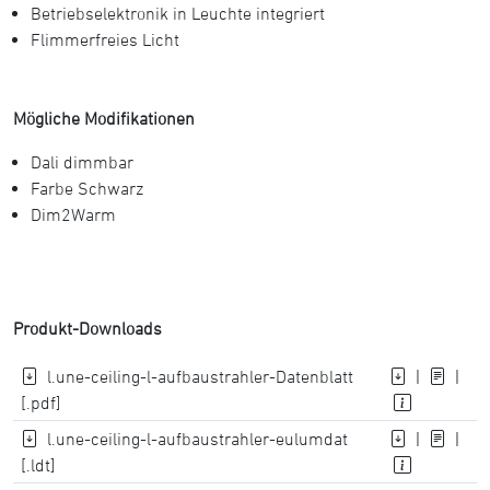
Betriebselektronik in Leuchte integriert
Flimmerfreies Licht
Mögliche Modifikationen
Dali dimmbar
Farbe Schwarz
Dim2Warm
Produkt-Downloads
l.une-ceiling-l-aufbaustrahler-Datenblatt
|
|
[.pdf]
l.une-ceiling-l-aufbaustrahler-eulumdat
|
|
[.ldt]