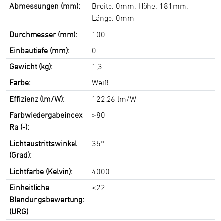
Abmessungen (mm):
Breite: 0mm; Höhe: 181mm;
Länge: 0mm
Durchmesser (mm):
100
Einbautiefe (mm):
0
Gewicht (kg):
1,3
Farbe:
Weiß
Effizienz (lm/W):
122,26 lm/W
Farbwiedergabeindex
>80
Ra (-):
Lichtaustrittswinkel
35°
(Grad):
Lichtfarbe (Kelvin):
4000
Einheitliche
<22
Blendungsbewertung:
(URG)