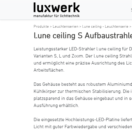
Produkte >
Leuchtenserien >
l.une ceiling - Leuchtenserie 
l.une ceiling S Aufbaustrahl
Leistungsstarker LED-Strahler l.une ceiling f
Varianten S, L und Zoom. Der l.une ceiling Strah
und ermöglicht eine präzise Ausrichtung des Lic
Arbeitsflächen.
Das Gehäuse besteht aus robustem Aluminiumdr
Kühlkörper zur thermischen Stabilisierung. Die in
platzsparend in das Gehäuse eingebaut und in s
Ausführung erhältlich.
Die eingesetzte Hochleistungs-LED-Platine liefe
Licht mit guter Farbwiedergabe und verschiede