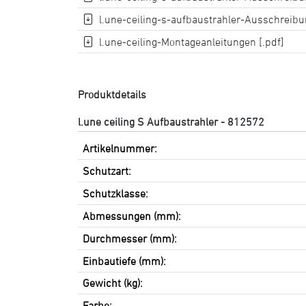
l.une-ceiling-s-aufbaustrahler-Ausschreibun
l.une-ceiling-Montageanleitungen [.pdf]
Produktdetails
l.une ceiling S Aufbaustrahler - 812572
Artikelnummer:
Schutzart:
Schutzklasse:
Abmessungen (mm):
Durchmesser (mm):
Einbautiefe (mm):
Gewicht (kg):
Farbe: