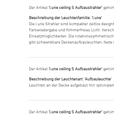
Der Artikel
'l.une ceiling S Aufbaustrahler'
gehört
Beschreibung der Leuchtenfamilie: 'l.une'
Die l.une Strahler sind kompakter zeitlos designt
Farbwiedergabe und flimmerfreies Licht. Versch
Einsatzmöglichkeiten. Die rotationssymmetrisch
gibt schwenkbare Deckenaufbauleuchten, feste s
Der Artikel
'l.une ceiling S Aufbaustrahler'
gehört
Beschreibung der Leuchtenart: 'Aufbauleuchte'
Leuchten an der Decke aufgebaut mit optional
Der Artikel
'l.une ceiling S Aufbaustrahler'
gehör