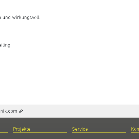
h und wirkungsvoll.
eiling
hnik.com
Projekte
Service
Kon