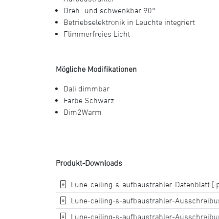
Dreh- und schwenkbar 90°
Betriebselektronik in Leuchte integriert
Flimmerfreies Licht
Mögliche Modifikationen
Dali dimmbar
Farbe Schwarz
Dim2Warm
Produkt-Downloads
l.une-ceiling-s-aufbaustrahler-Datenblatt [.
l.une-ceiling-s-aufbaustrahler-Ausschreibun
l.une-ceiling-s-aufbaustrahler-Ausschreibun