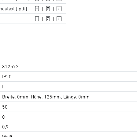
gstext [.pdf]
|
|
|
|
812572
IP20
I
Breite: 0mm; Höhe: 125mm; Länge: 0mm
50
0
0,9
Weiß