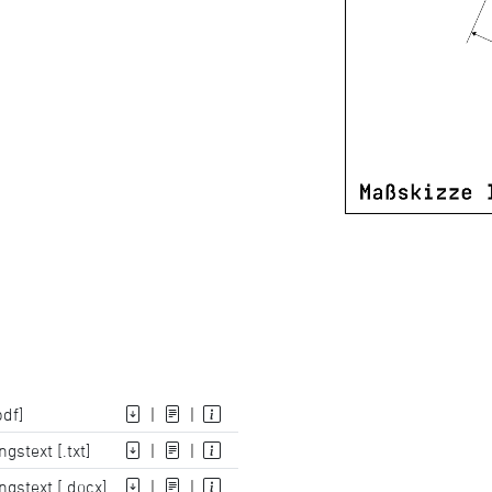
pdf]
|
|
gstext [.txt]
|
|
gstext [.docx]
|
|