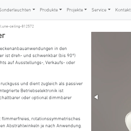
Sonderleuchten
Produkte
Projekte
Service
Kontakt
>
l.une-ceiling-812572
er
ür Deckenanbauanwendungen in den
ler ist dreh- und schwenkbar (bis 90°)
hts auf Ausstellungs-, Verkaufs- oder
uckguss und dient zugleich als passiver
tegrierte Betriebselektronik ist
chaltbarer oder optional dimmbarer
rt flimmerfreies, rotationssymmetrisches
nen Abstrahlwinkeln je nach Anwendung.