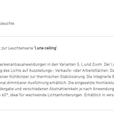
uleuchte
 zur Leuchtenserie
'l.une ceiling'
.
r Deckenanbauanwendungen in den Varianten S, L und Zoom. Der l.
ng des Lichts auf Ausstellungs-, Verkaufs- oder Arbeitsflächen.
ver Kühlkörper zur thermischen Stabilisierung. Die integrierte B
nal dimmbarer Ausführung erhältlich. Die eingesetzte Hochleistun
edergabe und verschiedenen Abstrahlwinkeln je nach Anwendung. 
s 60°, ideal für wechselnde Lichtanforderungen. Erhältlich in ver