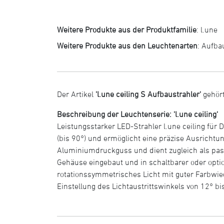
Weitere Produkte aus der Produktfamilie
:
l.une
Weitere Produkte aus den Leuchtenarten
:
Aufba
Der Artikel
'l.une ceiling S Aufbaustrahler'
gehört
Beschreibung der Leuchtenserie: 'l.une ceiling'
Leistungsstarker LED-Strahler l.une ceiling fü
(bis 90°) und ermöglicht eine präzise Ausrichtu
Aluminiumdruckguss und dient zugleich als passi
Gehäuse eingebaut und in schaltbarer oder optio
rotationssymmetrisches Licht mit guter Farbwi
Einstellung des Lichtaustrittswinkels von 12° bi